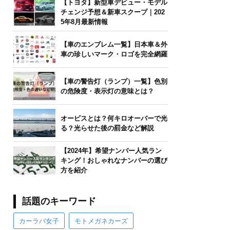
【トヨタ】新型車デビュー・モデル
チェンジ予想＆新車スクープ｜202
5年8月最新情報
【車のエンブレム一覧】日本車＆外
車の珍しいマーク・ロゴを完全網羅
【車の警告灯（ランプ）一覧】色別
の危険度・表示灯の意味とは？
オービスとは？何キロオーバーで光
る？光らせた後の罰金など解説
【2024年】希望ナンバー人気ラン
キング！おしゃれなナンバーの選び
方を紹介
話題のキーワード
カーラバ女子
モトメガネカーズ