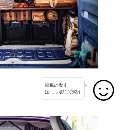
車載の歴史
(新しい順①②③)