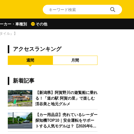
ーカー・車種別
その他
タイル』】
アクセスランキング
週間
月間
新着記事
【新潟県】阿賀野川の遊覧船に乗れ
る！「道の駅 阿賀の里」で楽しむ
渓谷美と地元グルメ
【カー用品店】売れているレーダー
探知機TOP10｜安全運転をサポー
トする人気モデルは？【2026年6月
版】