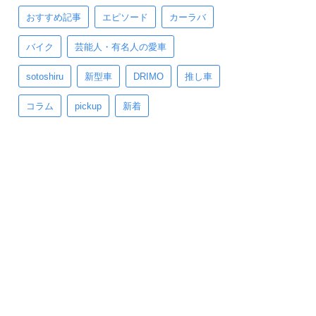
おすすめ記事
エピソード
カーラバ
バイク
芸能人・有名人の愛車
sotoshiru
新型車
DRIMO
推し車
コラム
pickup
新着