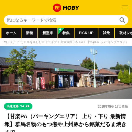
ホーム
新着
新型車
特集
PICK UP
試乗
取材レ
MOBY[モビー]
>
車を楽しむ
>
ドライブ
>
高速道路･SA･PA
>
【甘楽PA（パーキングエリア） 
高速道路･SA･PA
2018年09月17日
更新
【甘楽PA（パーキングエリア） 上り・下り 最新情
報】群馬名物のもつ煮や上州豚から銘菓だるま焼き