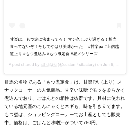
甘楽は、もつ定に決まってる！ マジ久しぶり過ぎる！相当
食ってないぞ！そしてやはり美味かった！ #甘楽pa #上信越
道上り #もつ煮込み #もつ煮定食 #昼メシリーズ
A post shared by
stf-dj@ki
(@custom4stfactory) on
Jun 6, 2017 at 8:55pm PDT
群馬の名物である「もつ煮定食」は、甘楽PA（上り）ス
ナックコーナーの人気商品。甘辛い味噌でモツを柔らかく
煮込んでおり、ごはんとの相性は抜群です。具材に使われ
ている地元産のこんにゃくとネギも、味を引き立てます。
もつ煮は、ショッピングコーナーでお土産としても販売
中。価格は、ごはんと味噌汁がついて780円。