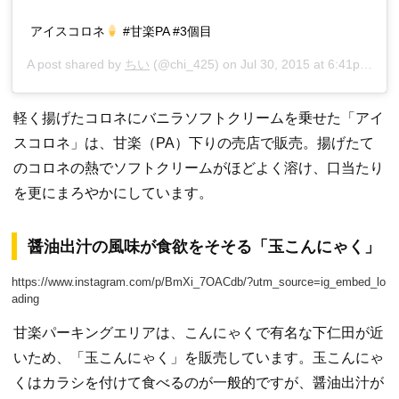
アイスコロネ
#甘楽PA #3個目
A post shared by
ちい
(@chi_425) on
Jul 30, 2015 at 6:41pm PDT
軽く揚げたコロネにバニラソフトクリームを乗せた「アイ
スコロネ」は、甘楽（PA）下りの売店で販売。揚げたて
のコロネの熱でソフトクリームがほどよく溶け、口当たり
を更にまろやかにしています。
醤油出汁の風味が食欲をそそる「玉こんにゃく」
https://www.instagram.com/p/BmXi_7OACdb/?utm_source=ig_embed_lo
ading
甘楽パーキングエリアは、こんにゃくで有名な下仁田が近
いため、「玉こんにゃく」を販売しています。玉こんにゃ
くはカラシを付けて食べるのが一般的ですが、醤油出汁が