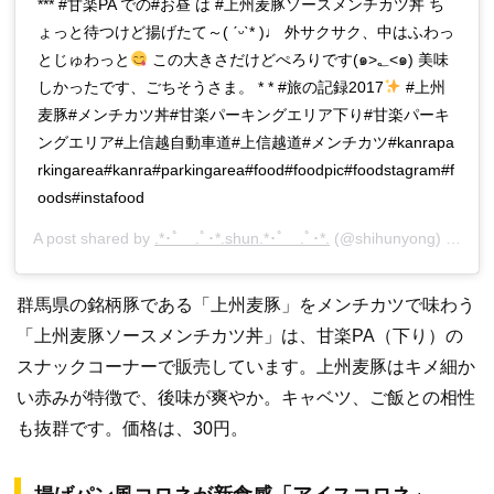
*** #甘楽PA での#お昼 は #上州麦豚ソースメンチカツ丼 ち
ょっと待つけど揚げたて～( ˊᵕˋ* )♩ 外サクサク、中はふわっ
とじゅわっと
この大きさだけどぺろりです(๑>؂<๑) 美味
しかったです、ごちそうさま。 * * #旅の記録2017
#上州
麦豚#メンチカツ丼#甘楽パーキングエリア下り#甘楽パーキ
ングエリア#上信越自動車道#上信越道#メンチカツ#kanrapa
rkingarea#kanra#parkingarea#food#foodpic#foodstagram#f
oods#instafood
A post shared by
.*･ﾟ .ﾟ･*.shun.*･ﾟ .ﾟ･*.
(@shihunyong) on
Jun
群馬県の銘柄豚である「上州麦豚」をメンチカツで味わう
「上州麦豚ソースメンチカツ丼」は、甘楽PA（下り）の
スナックコーナーで販売しています。上州麦豚はキメ細か
い赤みが特徴で、後味が爽やか。キャベツ、ご飯との相性
も抜群です。価格は、30円。