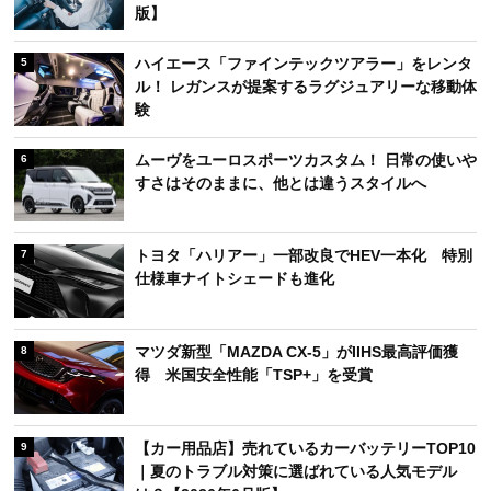
版】
ハイエース「ファインテックツアラー」をレンタ
5
ル！ レガンスが提案するラグジュアリーな移動体
験
ムーヴをユーロスポーツカスタム！ 日常の使いや
6
すさはそのままに、他とは違うスタイルへ
トヨタ「ハリアー」一部改良でHEV一本化 特別
7
仕様車ナイトシェードも進化
マツダ新型「MAZDA CX-5」がIIHS最高評価獲
8
得 米国安全性能「TSP+」を受賞
【カー用品店】売れているカーバッテリーTOP10
9
｜夏のトラブル対策に選ばれている人気モデル