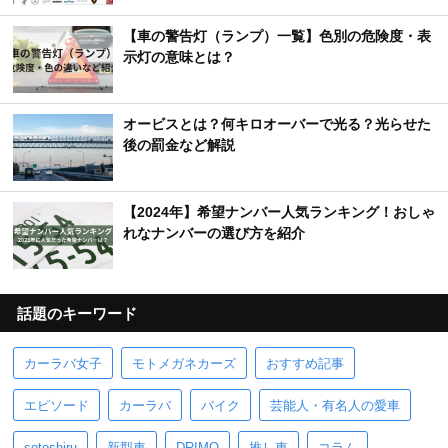
【車の警告灯（ランプ）一覧】色別の危険度・表
示灯の意味とは？
オービスとは？何キロオーバーで光る？光らせた
後の罰金など解説
【2024年】希望ナンバー人気ランキング！おしゃ
れなナンバーの選び方を紹介
話題のキーワード
カーラバ女子
モトメガネカーズ
おすすめ記事
エピソード
カーラバ
バイク
芸能人・有名人の愛車
sotoshiru
新型車
DRIMO
推し車
コラム