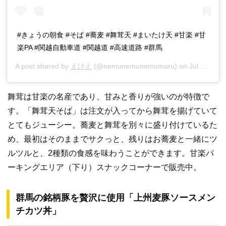
#きょうの朝食 #そば #蕎麦 #舞茸天 #まいたけ天 #甘楽 #甘
楽PA #関越自動車道 #関越道 #高速道路 #群馬
A post shared by
えけえ
(@nemunemunemumaru) on
Jul 14, 2018 at 4:23pm PDT
舞茸は甘楽の名産であり、甘みと香りが強いのが特徴で
す。「舞茸天そば」は注文が入ってから舞茸を揚げていて
とてもジューシー。蕎麦と舞茸を別々に盛り付けているた
め、最初はそのままでサクっと、残りはお蕎麦と一緒にツ
ルツルと、2種類の食感を味わうことができます。甘楽パ
ーキングエリア（下り）スナックコーナーで販売中。
群馬の銘柄豚を贅沢に使用「上州麦豚ソースメン
チカツ丼」