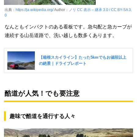
出典：
https://ja.wikipedia.org/
Author：
ノリ
CC 表示 – 継承 3.0 / CC BY-SA 3.
0
なんともインパクトのある看板です。急勾配と急カーブが
連続する山岳道路で、洗い越しも数多くあります。
酷道が人気！でも要注意
趣味で酷道を通行する人々