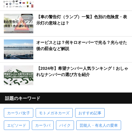
【車の警告灯（ランプ）一覧】色別の危険度・表
示灯の意味とは？
オービスとは？何キロオーバーで光る？光らせた
後の罰金など解説
【2024年】希望ナンバー人気ランキング！おしゃ
れなナンバーの選び方を紹介
話題のキーワード
カーラバ女子
モトメガネカーズ
おすすめ記事
エピソード
カーラバ
バイク
芸能人・有名人の愛車