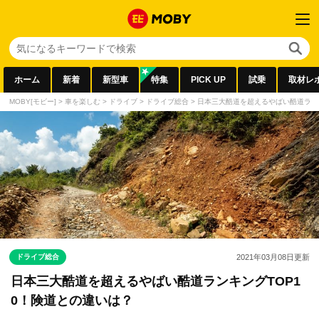
ホーム
新着
新型車
特集
PICK UP
試乗
取材レ
MOBY[モビー]
>
車を楽しむ
>
ドライブ
>
ドライブ総合
>
日本三大酷道を超えるやばい酷道ランキ
ドライブ総合
2021年03月08日
更新
日本三大酷道を超えるやばい酷道ランキングTOP1
0！険道との違いは？