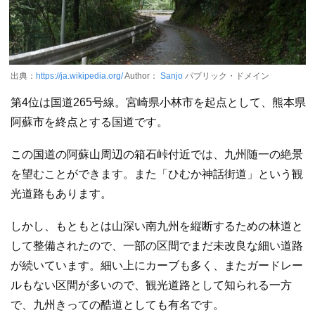
出典：
https://ja.wikipedia.org/
Author：
Sanjo
パブリック・ドメイン
第4位は国道265号線。宮崎県小林市を起点として、熊本県
阿蘇市を終点とする国道です。
この国道の阿蘇山周辺の箱石峠付近では、九州随一の絶景
を望むことができます。また「ひむか神話街道」という観
光道路もあります。
しかし、もともとは山深い南九州を縦断するための林道と
して整備されたので、一部の区間でまだ未改良な細い道路
が続いています。細い上にカーブも多く、またガードレー
ルもない区間が多いので、観光道路として知られる一方
で、九州きっての酷道としても有名です。