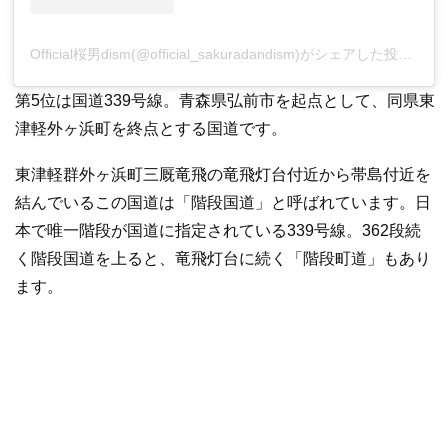
Official桜男dism(@official_sakuradandism)がシェアした投稿
–
2
第5位は国道339号線。青森県弘前市を起点として、同県東
津軽外ヶ浜町を終点とする国道です。
東津軽群外ヶ浜町三厩竜飛の竜飛灯台付近から帯島付近を
結んでいるこの国道は「階段国道」と呼ばれています。日
本で唯一階段が国道に指定されている339号線。362段続
く階段国道を上ると、竜飛灯台に続く「階段町道」もあり
ます。