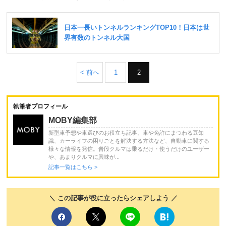
< 前へ
1
2
執筆者プロフィール
MOBY編集部
新型車予想や車選びのお役立ち記事、車や免許にまつわる豆知
識、カーライフの困りごとを解決する方法など、自動車に関する
様々な情報を発信。普段クルマは乗るだけ・使うだけのユーザー
や、あまりクルマに興味が...
記事一覧はこちら >
＼ この記事が役に立ったらシェアしよう ／