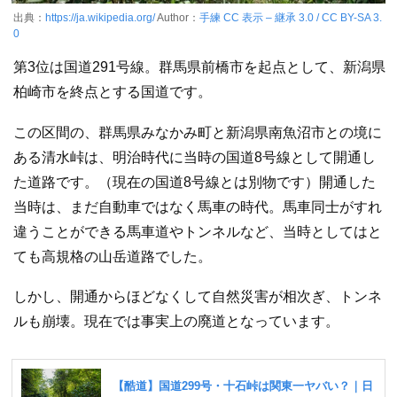
出典：
https://ja.wikipedia.org/
Author：
手練
CC 表示 – 継承 3.0 / CC BY-
S
A 3.
0
第3位は国道291号線。群馬県前橋市を起点として、新潟県
柏崎市を終点とする国道です。
この区間の、群馬県みなかみ町と新潟県南魚沼市との境に
ある清水峠は、明治時代に当時の国道8号線として開通し
た道路です。（現在の国道8号線とは別物です）開通した
当時は、まだ自動車ではなく馬車の時代。馬車同士がすれ
違うことができる馬車道やトンネルなど、当時としてはと
ても高規格の山岳道路でした。
しかし、開通からほどなくして自然災害が相次ぎ、トンネ
ルも崩壊。現在では事実上の廃道となっています。