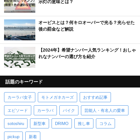
示灯の意味とは？
オービスとは？何キロオーバーで光る？光らせた
後の罰金など解説
【2024年】希望ナンバー人気ランキング！おしゃ
れなナンバーの選び方を紹介
話題のキーワード
カーラバ女子
モトメガネカーズ
おすすめ記事
エピソード
カーラバ
バイク
芸能人・有名人の愛車
sotoshiru
新型車
DRIMO
推し車
コラム
pickup
新着