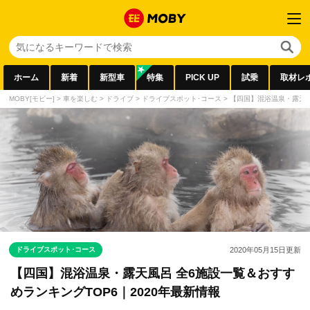
ホーム
新着
新型車
特集
PICK UP
試乗
取材レ
MOBY[モビー]
>
車を楽しむ
>
ドライブ
>
ドライブスポット･コース
>
【四国】混浴温泉・露天風
ドライブスポット･コース
2020年05月15日
更新
【四国】混浴温泉・露天風呂 全6施設一覧＆おすす
めランキングTOP6｜2020年最新情報