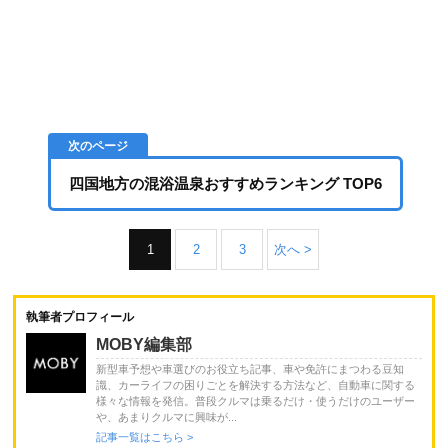
四国地方の混浴温泉おすすめランキング TOP6
1
2
3
次へ >
執筆者プロフィール
MOBY編集部
新型車予想や車選びのお役立ち記事、車や免許にまつわる豆知
識、カーライフの困りごとを解決する方法など、自動車に関する
様々な情報を発信。普段クルマは乗るだけ・使うだけのユーザー
や、あまりクルマに興味が...
記事一覧はこちら >