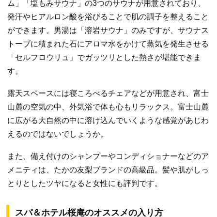
ム」「塩もみサウナ」の3つのサウナが用意されており、
発汗やヒアルロン酸を浴びることで肌の調子を整えること
ができます。男湯は「溶岩サウナ」のみですが、サウナス
トーブに積まれた石にアロマ水をかけて蒸気を発生させる
「セルフロウリュ」でガッツリとした熱さが堪能できま
す。
露天スペースには寝ころべるチェアなどが用意され、富士
山麓の空気の中、外気浴で体も心もリラックス。富士山麓
に広がる大自然の中に溶け込んでいくような感覚があじわ
えるのではないでしょうか。
また、備え付けのシャンプーやコンディショナーなどのア
メニティは、たかの友梨ブランドの高級品。髪や肌がしっ
とりとしたツヤになると女性にも評判です。
スパ＆ホテル桜庵のオススメの入り方