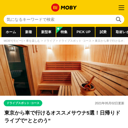
ホーム
新着
新型車
特集
PICK UP
試乗
取材レ
MOBY[モビー]
>
車を楽しむ
>
ドライブ
>
ドライブスポット･コース
>
東京から車で行けるオスス
ドライブスポット･コース
2021年05月02日
更新
東京から車で行けるオススメサウナ5選！日帰りド
ライブで”ととのう”