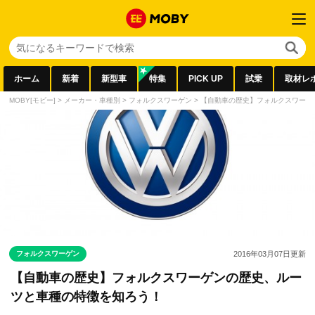
ホーム
新着
新型車
特集
PICK UP
試乗
取材レ
MOBY[モビー]
>
メーカー・車種別
>
フォルクスワーゲン
>
【自動車の歴史】フォルクスワーゲ
フォルクスワーゲン
2016年03月07日
更新
【自動車の歴史】フォルクスワーゲンの歴史、ルー
ツと車種の特徴を知ろう！