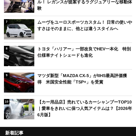
ル！ レガンスが提案するラグジュアリーな移動体
験
ムーヴをユーロスポーツカスタム！ 日常の使いや
7
すさはそのままに、他とは違うスタイルへ
トヨタ「ハリアー」一部改良でHEV一本化 特別
8
仕様車ナイトシェードも進化
マツダ新型「MAZDA CX-5」がIIHS最高評価獲
9
得 米国安全性能「TSP+」を受賞
【カー用品店】売れているカーシャンプーTOP10
10
｜愛車をきれいに保つ人気アイテムは？【2026年
6月版】
新着記事