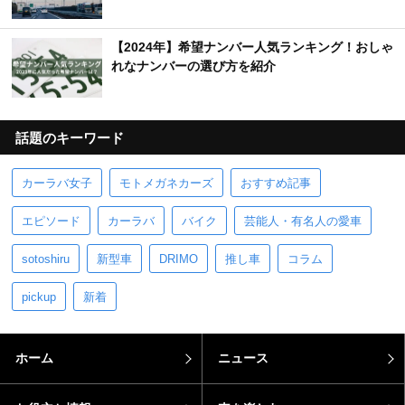
【2024年】希望ナンバー人気ランキング！おしゃ
れなナンバーの選び方を紹介
話題のキーワード
カーラバ女子
モトメガネカーズ
おすすめ記事
エピソード
カーラバ
バイク
芸能人・有名人の愛車
sotoshiru
新型車
DRIMO
推し車
コラム
pickup
新着
ホーム
ニュース