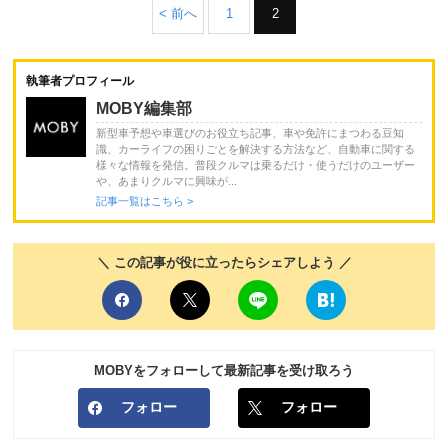
< 前へ
1
2
執筆者プロフィール
MOBY編集部
新型車予想や車選びのお役立ち記事、車や免許にまつわる豆知
識、カーライフの困りごとを解決する方法など、自動車に関する
様々な情報を発信。普段クルマは乗るだけ・使うだけのユーザー
や、あまりクルマに興味が...
記事一覧はこちら >
＼ この記事が役に立ったらシェアしよう ／
MOBYをフォローして最新記事を受け取ろう
フォロー
フォロー