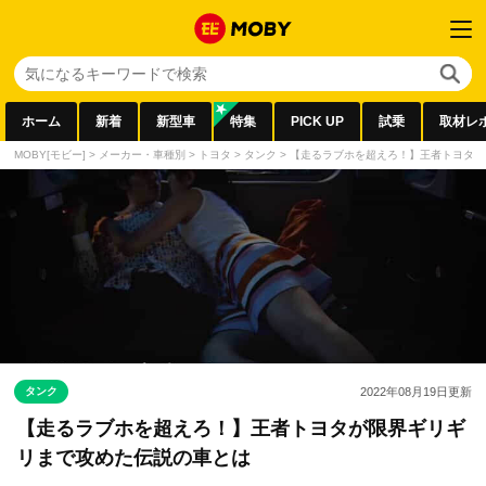
ホーム
新着
新型車
特集
PICK UP
試乗
取材レ
MOBY[モビー]
>
メーカー・車種別
>
トヨタ
>
タンク
>
【走るラブホを超えろ！】王者トヨタが
タンク
2022年08月19日
更新
【走るラブホを超えろ！】王者トヨタが限界ギリギ
リまで攻めた伝説の車とは