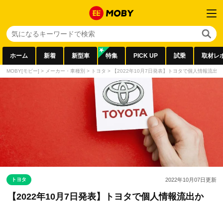
ホーム
新着
新型車
特集
PICK UP
試乗
取材レ
MOBY[モビー]
>
メーカー・車種別
>
トヨタ
>
【2022年10月7日発表】トヨタで個人情報流出か
トヨタ
2022年10月07日
更新
【2022年10月7日発表】トヨタで個人情報流出か