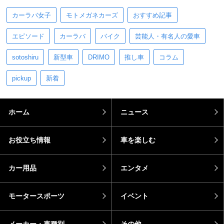
カーラバ女子
モトメガネカーズ
おすすめ記事
エピソード
カーラバ
バイク
芸能人・有名人の愛車
sotoshiru
新型車
DRIMO
推し車
コラム
pickup
新着
ホーム
ニュース
お役立ち情報
車を楽しむ
カー用品
エンタメ
モータースポーツ
イベント
メーカー・車種別
その他