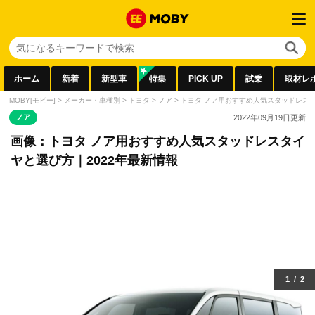
ホーム
新着
新型車
特集
PICK UP
試乗
取材レ
MOBY[モビー]
>
メーカー・車種別
>
トヨタ
>
ノア
>
トヨタ ノア用おすすめ人気スタッドレスタ
ノア
2022年09月19日
更新
画像：トヨタ ノア用おすすめ人気スタッドレスタイ
ヤと選び方｜2022年最新情報
1
/
2