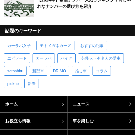
【2024年】希望ナンバー人気ランキング！おしゃ
れなナンバーの選び方を紹介
話題のキーワード
カーラバ女子
モトメガネカーズ
おすすめ記事
エピソード
カーラバ
バイク
芸能人・有名人の愛車
sotoshiru
新型車
DRIMO
推し車
コラム
pickup
新着
ホーム
ニュース
お役立ち情報
車を楽しむ