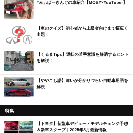
#みぃぱーきんぐの車紹介【MOBY×YouTuber】
【車のクイズ】初心者から上級者向けまで幅広く
出題！
【くるまTips】運転の苦手意識を解消するヒント
を解説！
【ややこし語】違いが分かりづらい自動車用語を
解説
特集
【トヨタ】新型車デビュー・モデルチェンジ予想
＆新車スクープ｜2025年8月最新情報