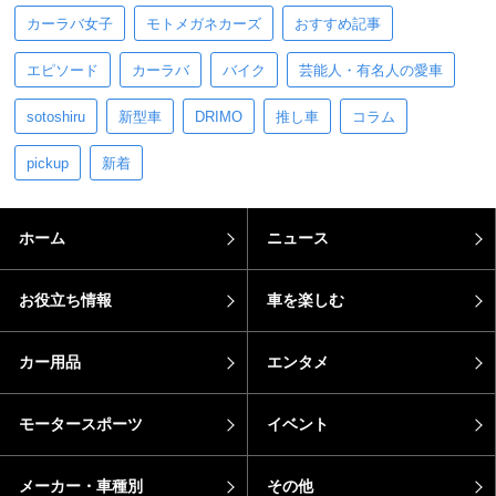
カーラバ女子
モトメガネカーズ
おすすめ記事
エピソード
カーラバ
バイク
芸能人・有名人の愛車
sotoshiru
新型車
DRIMO
推し車
コラム
pickup
新着
ホーム
ニュース
お役立ち情報
車を楽しむ
カー用品
エンタメ
モータースポーツ
イベント
メーカー・車種別
その他