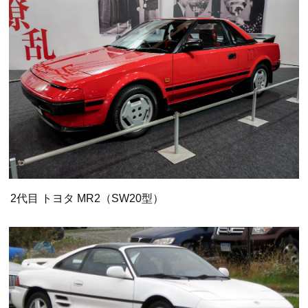
2代目 トヨタ MR2（SW20型）