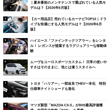
｜夏本番前のメンテナンスで選ばれている人気モ
デルは？【2026年6月版】
【カー用品店】売れているカーナビTOP10｜ドラ
4
イブを快適にする人気モデルは？【2026年6月
版】
ハイエース「ファインテックツアラー」をレンタ
5
ル！ レガンスが提案するラグジュアリーな移動体
験
ムーヴをユーロスポーツカスタム！ 日常の使いや
6
すさはそのままに、他とは違うスタイルへ
トヨタ「ハリアー」一部改良でHEV一本化 特別
7
仕様車ナイトシェードも進化
マツダ新型「MAZDA CX-5」がIIHS最高評価獲
8