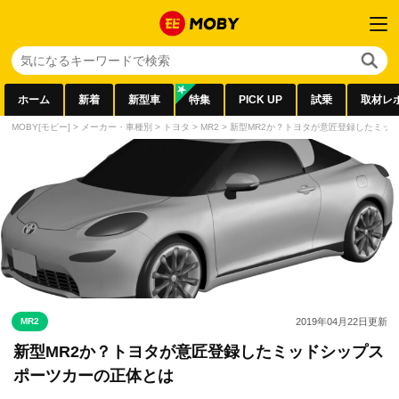
ホーム
新着
新型車
特集
PICK UP
試乗
取材レ
MOBY[モビー]
>
メーカー・車種別
>
トヨタ
>
MR2
>
新型MR2か？トヨタが意匠登録したミッ
MR2
2019年04月22日
更新
新型MR2か？トヨタが意匠登録したミッドシップス
ポーツカーの正体とは