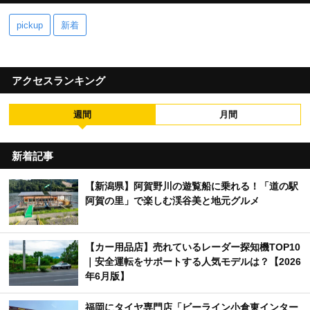
pickup
新着
アクセスランキング
週間
月間
新着記事
【新潟県】阿賀野川の遊覧船に乗れる！「道の駅
阿賀の里」で楽しむ渓谷美と地元グルメ
【カー用品店】売れているレーダー探知機TOP10
｜安全運転をサポートする人気モデルは？【2026
年6月版】
福岡にタイヤ専門店「ビーライン小倉東インター