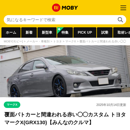
ホーム
新着
新型車
特集
PICK UP
試乗
取材レ
MOBY[モビー]
>
メーカー・車種別
>
トヨタ
>
マークX
>
覆面パトカーと間違われる赤い◯◯カスタ
マークX
2025年10月14日
更新
覆面パトカーと間違われる赤い◯◯カスタム トヨタ
マークX(GRX130)【みんなのクルマ】