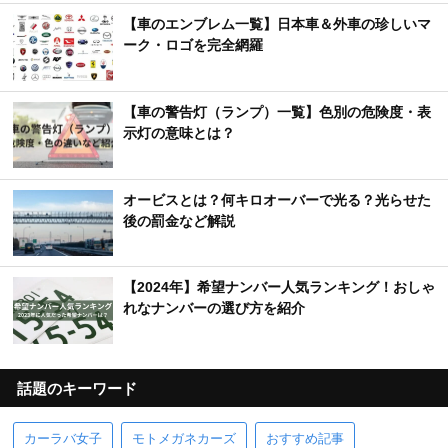
【車のエンブレム一覧】日本車＆外車の珍しいマ
ーク・ロゴを完全網羅
【車の警告灯（ランプ）一覧】色別の危険度・表
示灯の意味とは？
オービスとは？何キロオーバーで光る？光らせた
後の罰金など解説
【2024年】希望ナンバー人気ランキング！おしゃ
れなナンバーの選び方を紹介
話題のキーワード
カーラバ女子
モトメガネカーズ
おすすめ記事