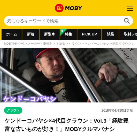
ホーム
新着
新型車
特集
PICK UP
試乗
取材レ
MOBY[モビー]
>
メーカー・車種別
>
トヨタ
>
クラウン
>
ケンドーコバヤシ×4代目クラウン：V
クラウン
2018年04月30日
更新
ケンドーコバヤシ×4代目クラウン：Vol.3「経験豊
富な古いものが好き！」MOBYクルマバナシ