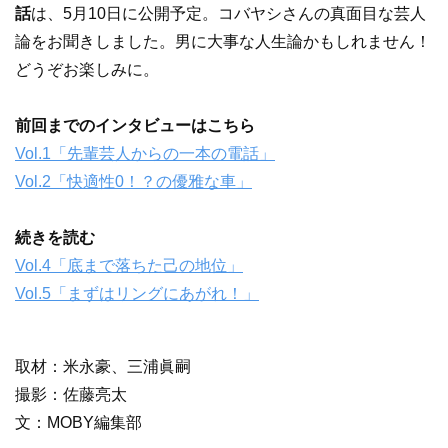
話
は、5月10日に公開予定。コバヤシさんの真面目な芸人
論をお聞きしました。男に大事な人生論かもしれません！
どうぞお楽しみに。
前回までのインタビューはこちら
Vol.1「先輩芸人からの一本の電話」
Vol.2「快適性0！？の優雅な車」
続きを読む
Vol.4「底まで落ちた己の地位」
Vol.5「まずはリングにあがれ！」
取材：米永豪、三浦眞嗣
撮影：佐藤亮太
文：MOBY編集部