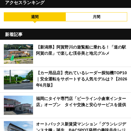
アクセスランキング
週間
月間
新着記事
【新潟県】阿賀野川の遊覧船に乗れる！「道の駅
阿賀の里」で楽しむ渓谷美と地元グルメ
【カー用品店】売れているレーダー探知機TOP10
｜安全運転をサポートする人気モデルは？【2026
年6月版】
福岡にタイヤ専門店「ビーライン小倉東インター
店」オープン タイヤ交換と安心サービスを提供
オートバックス新賃貸マンション「グランレジデ
ンス大橋」誕生 BACSPOT発想の趣味共生レジ