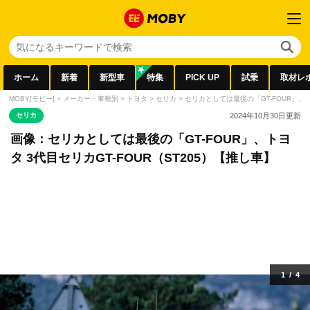
ホーム
新着
新型車
特集
PICK UP
試乗
取材レ
MOBY[モビー]
>
メーカー・車種別
>
トヨタ
>
セリカ
>
セリカとしては最後の「GT-FOUR」、ト
セリカ
2024年10月30日
更新
画像：セリカとしては最後の「GT-FOUR」、トヨ
タ 3代目セリカGT-FOUR（ST205）【推し車】
1
/
4