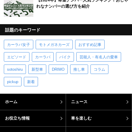
【2024年】希望ナンバー人気ランキング！おしゃ
れなナンバーの選び方を紹介
話題のキーワード
カーラバ女子
モトメガネカーズ
おすすめ記事
エピソード
カーラバ
バイク
芸能人・有名人の愛車
sotoshiru
新型車
DRIMO
推し車
コラム
pickup
新着
ホーム
ニュース
お役立ち情報
車を楽しむ