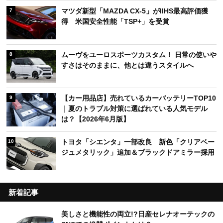
マツダ新型「MAZDA CX-5」がIIHS最高評価獲
7
得 米国安全性能「TSP+」を受賞
ムーヴをユーロスポーツカスタム！ 日常の使いや
8
すさはそのままに、他とは違うスタイルへ
【カー用品店】売れているカーバッテリーTOP10
9
｜夏のトラブル対策に選ばれている人気モデル
は？【2026年6月版】
トヨタ「シエンタ」一部改良 新色「クリアベー
10
ジュメタリック」追加＆ブラックドアミラー採用
新着記事
美しさと機能性の両立!?日産セレナオーテックの