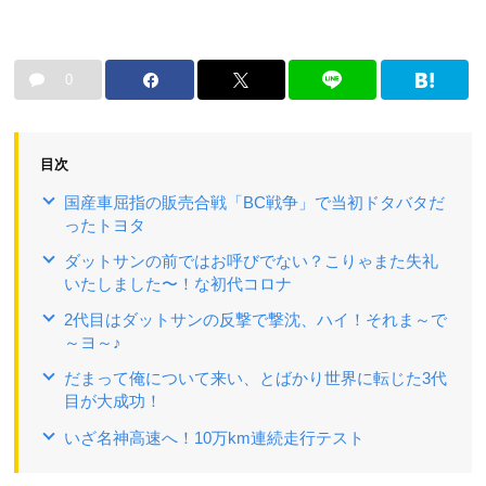
0
目次
国産車屈指の販売合戦「BC戦争」で当初ドタバタだ
ったトヨタ
ダットサンの前ではお呼びでない？こりゃまた失礼
いたしました〜！な初代コロナ
2代目はダットサンの反撃で撃沈、ハイ！それま～で
～ヨ～♪
だまって俺について来い、とばかり世界に転じた3代
目が大成功！
いざ名神高速へ！10万km連続走行テスト