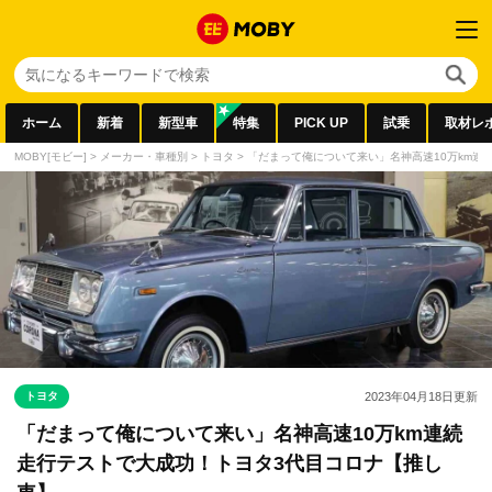
ホーム
新着
新型車
特集
PICK UP
試乗
取材レ
MOBY[モビー]
>
メーカー・車種別
>
トヨタ
>
「だまって俺について来い」名神高速10万km連
トヨタ
2023年04月18日
更新
「だまって俺について来い」名神高速10万km連続
走行テストで大成功！トヨタ3代目コロナ【推し