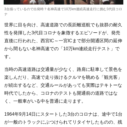
3台揃っているので出発時？名神高速で10万km連続高速走行に挑む3代目コロ
ナ
世界に目を向け、高速道路での長距離巡航でも抜群の耐久
性を発揮した3代目コロナを象徴するエピソードが、発売
直後に行われた、西宮IC～一宮ICまで部分開通区間の延伸
から間もない名神高速での「10万km連続走行テスト」で
す。
当時の高速道路は交通量が少なく、路肩に駐車して景色を
楽しんだり、高速で走り抜けるクルマを眺める「観光客」
が続出するなど、交通ルールがあっても実際はテキトーな
時代でしたから、コロナのテストも開通前の道路ではな
く、一般車がいる中を普通に走ります。
1964年9月14日にスタートした3台のコロナは、途中で1台
が一般のトラックにぶつけられてリタイヤしたものの、残