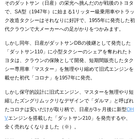
そのダットサン（日産）の栄光へ挑んだのが戦後のトヨタ
で、SA型（1947年）に始まる1リッター級乗用車やトラッ
ク改造タクシーはそれなりに好評で、1955年に発売した初
代クラウンで大メーカーへの足がかりをつかみます。
しかし同年、日産がダットサンDBの後継として発売した
「ダットサン110」に小型タクシーのシェアを奪われたト
ヨタは、クラウンの保険として開発、短期間販売したタク
シー専用車「マスター」を無理やり縮めて旧式エンジンを
載せた初代「コロナ」を1957年に発売。
しかし保守的設計に旧式エンジン、マスターを無理やり短
縮したズングリムックリなデザインで「ダルマ」と呼ばれ
たコロナは安いだけが取り柄で、日産が3ヶ月後に新型
OH
V
エンジンを搭載した「ダットサン210」を発売するや、
全く売れなくなりました（※）。