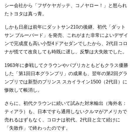
シー会社から「フザケヤガッテ、コノヤロー！」と怒られ
たトヨタは真っ青。
しかも日産は前年にダットサン210の後継、初代「ダット
サン ブルーバード」を発売、これがまた非常によいデザイ
ンで完成度も高い小型4ドアセダンでしたから、2代目コロ
ナが慌てて改良しても時既に遅し、反撃は大失敗でした。
1963年に参戦してクラウンやパブリカともどもクラス優勝
した「第1回日本グランプリ」の成果も、翌年の第2回グラ
ンプリでは新型のプリンス スカイライン1500（2代目）に
惨敗して帳消し。
さらに、初代クラウンに続いて試みた対米輸出（海外名：
ティアラ）も、日本ですら通用しないクルマがアメリカで
売れるはずもなく、コロナは初代、2代目と立て続けに
「失敗作」で終わったのです。