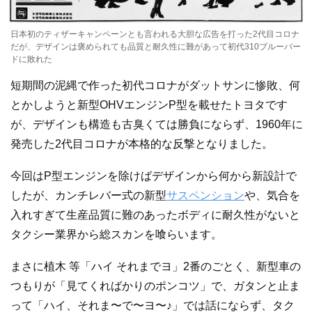
日本初のティザーキャンペーンとも言われる大胆な広告を打った2代目コロナ
だが、デザインは褒められても品質と耐久性に難があって初代310ブルーバー
ドに敗れた
短期間の泥縄で作った初代コロナがダットサンに惨敗、何
とかしようと新型OHVエンジンP型を載せたトヨタです
が、デザインも構造も古臭くては勝負にならず、1960年に
発売した2代目コロナが本格的な反撃となりました。
今回はP型エンジンを除けばデザインから何から新設計で
したが、カンチレバー式の新型
サスペンション
や、気合を
入れすぎて生産品質に難のあったボディに耐久性がないと
タクシー業界から総スカンを喰らいます。
まさに植木 等「ハイ それまでヨ」2番のごとく、新型車の
つもりが「見てくればかりのポンコツ」で、ガタンと止ま
って「ハイ、それま〜で〜ヨ〜♪」では話にならず、タク