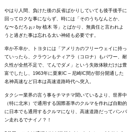
やはり人間、負けた後の反省ばかりしていても後手後手に
回ってロクな事にならず、時には「そのうちなんとか、
な〜るだろぉ♪ by 植木 等」とばかり、無責任と言われよ
うと過ぎた事は忘れる太い神経も必要です。
幸か不幸か、トヨタには「アメリカのフリーウェイに持っ
ていったら、クラウンもティアラ（コロナ）もパワー、耐
久性が全然不足で、てんでダメ」という失敗体験だけは豊
富でしたし、1963年に栗東IC – 尼崎IC間が部分開通した
名神高速など日本は高速道路時代へ突入。
タクシー業界の言う事をチマチマ聞いているより、世界中
（特に北米）で通用する国際基準のクルマを作れば自動的
に日本でも通用するクルマになり、高速道路だってバンバ
ン走れるでナイノ？！