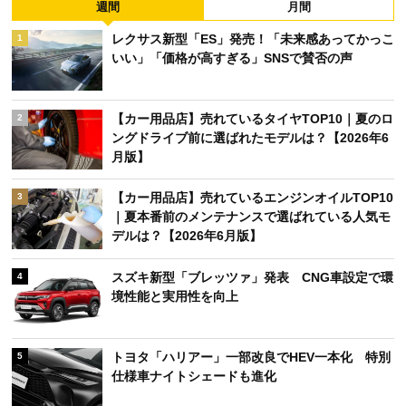
週間
月間
レクサス新型「ES」発売！「未来感あってかっこ
1
いい」「価格が高すぎる」SNSで賛否の声
【カー用品店】売れているタイヤTOP10｜夏のロ
2
ングドライブ前に選ばれたモデルは？【2026年6
月版】
【カー用品店】売れているエンジンオイルTOP10
3
｜夏本番前のメンテナンスで選ばれている人気モ
デルは？【2026年6月版】
スズキ新型「ブレッツァ」発表 CNG車設定で環
4
境性能と実用性を向上
トヨタ「ハリアー」一部改良でHEV一本化 特別
5
仕様車ナイトシェードも進化