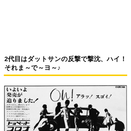
2代目はダットサンの反撃で撃沈、ハイ！
それま～で～ヨ～♪