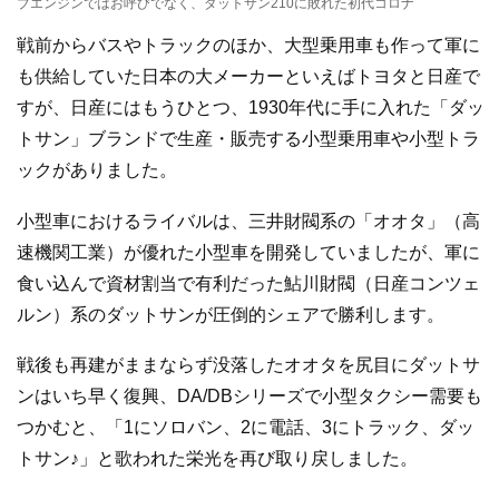
ブエンジンではお呼びでなく、ダットサン210に敗れた初代コロナ
戦前からバスやトラックのほか、大型乗用車も作って軍に
も供給していた日本の大メーカーといえばトヨタと日産で
すが、日産にはもうひとつ、1930年代に手に入れた「ダッ
トサン」ブランドで生産・販売する小型乗用車や小型トラ
ックがありました。
小型車におけるライバルは、三井財閥系の「オオタ」（高
速機関工業）が優れた小型車を開発していましたが、軍に
食い込んで資材割当で有利だった鮎川財閥（日産コンツェ
ルン）系のダットサンが圧倒的シェアで勝利します。
戦後も再建がままならず没落したオオタを尻目にダットサ
ンはいち早く復興、DA/DBシリーズで小型タクシー需要も
つかむと、「1にソロバン、2に電話、3にトラック、ダッ
トサン♪」と歌われた栄光を再び取り戻しました。