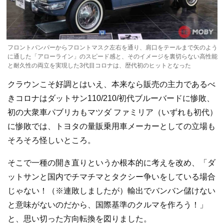
フロントバンパーからフロントマスク左右を通り、肩口をテールまで矢のよう
に通した「アローライン」のスピード感と、そのイメージを裏切らない高性能
と耐久性の両立を実現した3代目コロナは、歴代初のヒットとなった
クラウンこそ好調とはいえ、本来なら販売の主力であるべ
きコロナはダットサン110/210/初代ブルーバードに惨敗、
初の大衆車パブリカもマツダ ファミリア（いずれも初代）
に惨敗では、トヨタの量販乗用車メーカーとしての立場も
そろそろ怪しいところ。
そこで一種の開き直りというか根本的に考えを改め、「ダ
ットサンと国内でチマチマとタクシー争いをしている場合
じゃない！（※連敗しましたが）輸出でバンバン儲けない
と意味がないのだから、国際基準のクルマを作ろう！」
と、思い切った方向転換を図りました。