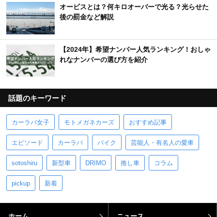
オービスとは？何キロオーバーで光る？光らせた
後の罰金など解説
【2024年】希望ナンバー人気ランキング！おしゃ
れなナンバーの選び方を紹介
話題のキーワード
カーラバ女子
モトメガネカーズ
おすすめ記事
エピソード
カーラバ
バイク
芸能人・有名人の愛車
sotoshiru
新型車
DRIMO
推し車
コラム
pickup
新着
ホーム
ニュース