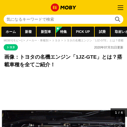
ホーム
新着
新型車
特集
PICK UP
試乗
取材レ
MOBY[モビー]
>
メーカー・車種別
>
トヨタ
>
トヨタの名機エンジン「1JZ-GTE」とは？搭載
トヨタ
2020年07月31日
更新
画像：トヨタの名機エンジン「1JZ-GTE」とは？搭
載車種を全てご紹介！
1
/
6