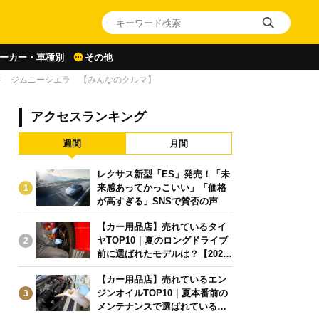
ーカー・車種別
その他
キ ジムニーシエラ 【みんなのクルマ】
アクセスランキング
週間
月間
レクサス新型「ES」発売！「未
来感あってかっこいい」「価格
1
が高すぎる」SNSで賛否の声
【カー用品店】売れているタイ
ヤTOP10｜夏のロングドライブ
2
前に選ばれたモデルは？【2026
年6月版】
【カー用品店】売れているエン
ジンオイルTOP10｜夏本番前の
3
メンテナンスで選ばれている人