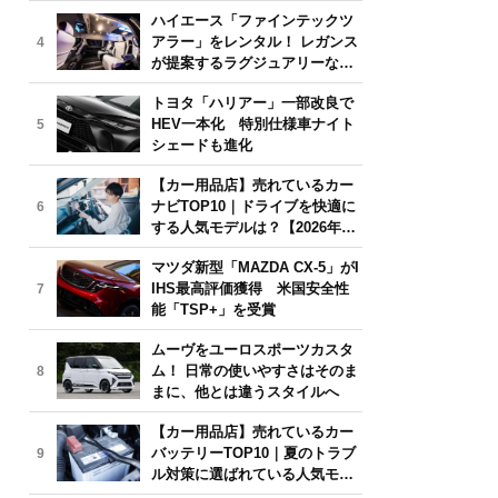
気モデルは？【2026年6月版】
ハイエース「ファインテックツ
アラー」をレンタル！ レガンス
4
が提案するラグジュアリーな移
動体験
トヨタ「ハリアー」一部改良で
HEV一本化 特別仕様車ナイト
5
シェードも進化
【カー用品店】売れているカー
ナビTOP10｜ドライブを快適に
6
する人気モデルは？【2026年6
月版】
マツダ新型「MAZDA CX-5」がI
IHS最高評価獲得 米国安全性
7
能「TSP+」を受賞
ムーヴをユーロスポーツカスタ
ム！ 日常の使いやすさはそのま
8
まに、他とは違うスタイルへ
【カー用品店】売れているカー
バッテリーTOP10｜夏のトラブ
9
ル対策に選ばれている人気モデ
ルは？【2026年6月版】