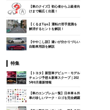
【車のクイズ】初心者から上級者向
けまで幅広く出題！
【くるまTips】運転の苦手意識を
解消するヒントを解説！
【ややこし語】違いが分かりづらい
自動車用語を解説
特集
【トヨタ】新型車デビュー・モデル
チェンジ予想＆新車スクープ｜202
5年8月最新情報
【車のエンブレム一覧】日本車＆外
車の珍しいマーク・ロゴを完全網羅