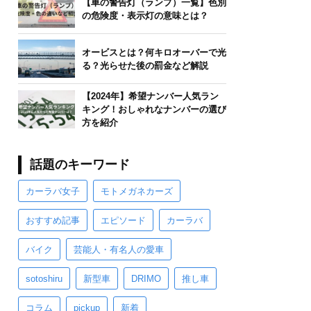
【車の警告灯（ランプ）一覧】色別
の危険度・表示灯の意味とは？
オービスとは？何キロオーバーで光
る？光らせた後の罰金など解説
【2024年】希望ナンバー人気ラン
キング！おしゃれなナンバーの選び
方を紹介
話題のキーワード
カーラバ女子
モトメガネカーズ
おすすめ記事
エピソード
カーラバ
バイク
芸能人・有名人の愛車
sotoshiru
新型車
DRIMO
推し車
コラム
pickup
新着