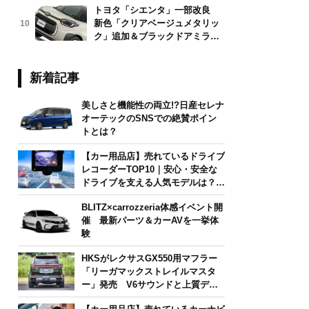
トヨタ「シエンタ」一部改良
新色「クリアベージュメタリッ
10
ク」追加＆ブラックドアミラー
採用
新着記事
美しさと機能性の両立!?日産セレナ
オーテックのSNSでの絶賛ポイン
トとは？
【カー用品店】売れているドライブ
レコーダーTOP10｜安心・安全な
ドライブを支える人気モデルは？
【2026年6月版】
BLITZ×carrozzeria体感イベント開
催 最新パーツ＆カーAVを一挙体
験
HKSがレクサスGX550用マフラー
「リーガマックストレイルマスタ
ー」発売 V6サウンドと上質デザ
インを両立