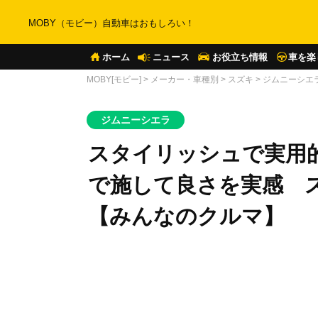
MOBY（モビー）自動車はおもしろい！
ホーム
ニュース
お役立ち情報
車を楽
MOBY[モビー]
>
メーカー・車種別
>
スズキ
>
ジムニーシエ
ジムニーシエラ
スタイリッシュで実用
で施して良さを実感 
【みんなのクルマ】