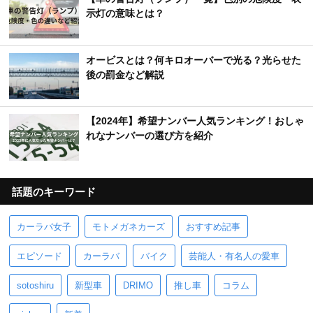
示灯の意味とは？
オービスとは？何キロオーバーで光る？光らせた
後の罰金など解説
【2024年】希望ナンバー人気ランキング！おしゃ
れなナンバーの選び方を紹介
話題のキーワード
カーラバ女子
モトメガネカーズ
おすすめ記事
エピソード
カーラバ
バイク
芸能人・有名人の愛車
sotoshiru
新型車
DRIMO
推し車
コラム