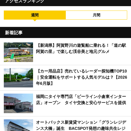
アクセスランキング
週間
月間
新着記事
【新潟県】阿賀野川の遊覧船に乗れる！「道の駅
阿賀の里」で楽しむ渓谷美と地元グルメ
【カー用品店】売れているレーダー探知機TOP10
｜安全運転をサポートする人気モデルは？【2026
年6月版】
福岡にタイヤ専門店「ビーライン小倉東インター
店」オープン タイヤ交換と安心サービスを提供
オートバックス新賃貸マンション「グランレジデ
ンス大橋」誕生 BACSPOT発想の趣味共生レジ