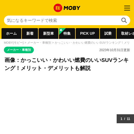
ホーム
新着
新型車
特集
PICK UP
試乗
取材レ
MOBY[モビー]
>
メーカー・車種別
>
かっこいい・かわいい燃費のいいSUVランキング！メリッ
メーカー・車種別
2023年10月31日
更新
画像：かっこいい・かわいい燃費のいいSUVランキ
ング！メリット・デメリットも解説
1
/
11