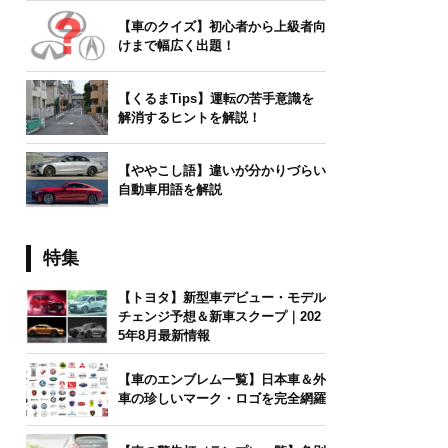
【車のクイズ】初心者から上級者向
けまで幅広く出題！
【くるまTips】運転の苦手意識を
解消するヒントを解説！
【ややこし語】違いが分かりづらい
自動車用語を解説
特集
【トヨタ】新型車デビュー・モデル
チェンジ予想＆新車スクープ｜202
5年8月最新情報
【車のエンブレム一覧】日本車＆外
車の珍しいマーク・ロゴを完全網羅