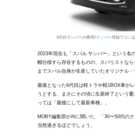
6代目サンバーの乗用
5ナンバー
登録ワゴン
2023年現在も「スバル サンバー」という名
帽仕様すら存在するものの、スバリストならず
までスバル自身が生産していたオリジナル・
最後となった6代目は軽トラや軽1BOX車が
うとする、まさにその頃に生産終了という憂
っては「最後にして最新車種」。
MOBY編集部がAIに聞いた、「30〜50
当然過ぎるほどでしょう。