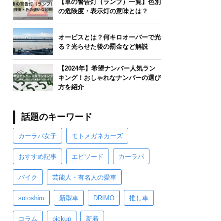
【車の警告灯（ランプ）一覧】色別
の危険度・表示灯の意味とは？
オービスとは？何キロオーバーで光
る？光らせた後の罰金など解説
【2024年】希望ナンバー人気ラン
キング！おしゃれなナンバーの選び
方を紹介
話題のキーワード
カーラバ女子
モトメガネカーズ
おすすめ記事
エピソード
カーラバ
バイク
芸能人・有名人の愛車
sotoshiru
新型車
DRIMO
推し車
コラム
pickup
新着