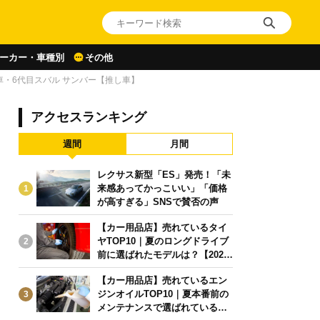
ーカー・車種別
その他
・6代目スバル サンバー【推し車】
アクセスランキング
週間
月間
レクサス新型「ES」発売！「未
来感あってかっこいい」「価格
1
が高すぎる」SNSで賛否の声
【カー用品店】売れているタイ
ヤTOP10｜夏のロングドライブ
2
前に選ばれたモデルは？【2026
年6月版】
【カー用品店】売れているエン
ジンオイルTOP10｜夏本番前の
3
メンテナンスで選ばれている人