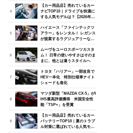
気モデルは？【2026年6月版】
【カー用品店】売れているカー
ナビTOP10｜ドライブを快適に
4
する人気モデルは？【2026年6
月版】
ハイエース「ファインテックツ
アラー」をレンタル！ レガンス
5
が提案するラグジュアリーな移
動体験
ムーヴをユーロスポーツカスタ
ム！ 日常の使いやすさはそのま
6
まに、他とは違うスタイルへ
トヨタ「ハリアー」一部改良で
HEV一本化 特別仕様車ナイト
7
シェードも進化
マツダ新型「MAZDA CX-5」がI
IHS最高評価獲得 米国安全性
8
能「TSP+」を受賞
【カー用品店】売れているカー
バッテリーTOP10｜夏のトラブ
9
ル対策に選ばれている人気モデ
ルは？【2026年6月版】