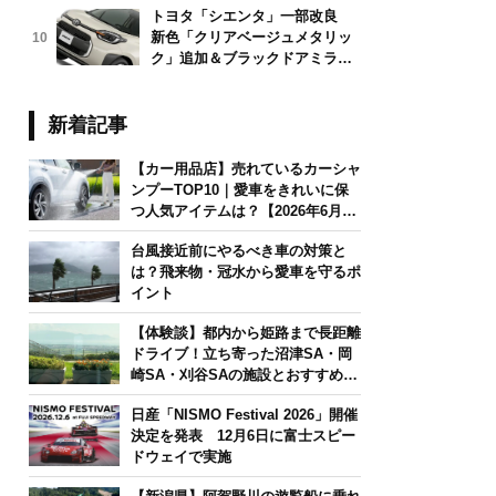
トヨタ「シエンタ」一部改良
新色「クリアベージュメタリッ
10
ク」追加＆ブラックドアミラー
採用
新着記事
【カー用品店】売れているカーシャ
ンプーTOP10｜愛車をきれいに保
つ人気アイテムは？【2026年6月
版】
台風接近前にやるべき車の対策と
は？飛来物・冠水から愛車を守るポ
イント
【体験談】都内から姫路まで長距離
ドライブ！立ち寄った沼津SA・岡
崎SA・刈谷SAの施設とおすすめグ
ルメを紹介
日産「NISMO Festival 2026」開催
決定を発表 12月6日に富士スピー
ドウェイで実施