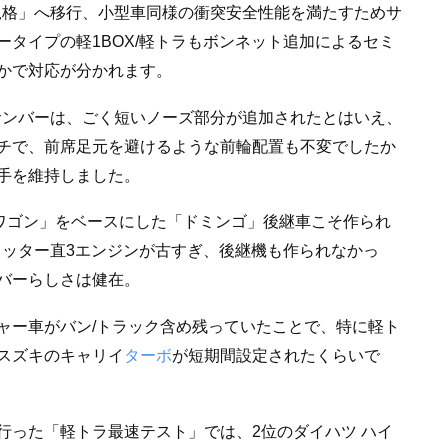
新規格」へ移行、小型車同様の衝突安全性能を満たすためサ
タイプの軽1BOX/軽トラもボンネット追加によるセミ
かで対応が分かれます。
たサンバーは、ごく短いノーズ部分が追加されたとはいえ、
チで、前席足元を避けるような前輪配置も不変でしたか
手を維持しました。
スワゴン」をベースにした「ドミンゴ」後継車こそ作られ
リッター直3エンジンが古すぎ、後継機も作られなかっ
バーらしさは健在。
ャー車がバン/トラック含め残っていたことで、特に軽ト
スズキのキャリイ
ターボ
が短期間設定されたくらいで
行った「軽トラ最速テスト」では、2位のダイハツ ハイ