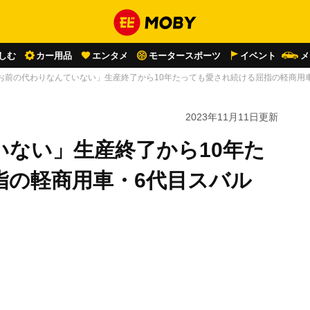
しむ
カー用品
エンタメ
モータースポーツ
イベント
メ
お前の代わりなんていない」生産終了から10年たっても愛され続ける屈指の軽商用車
2023年11月11日
更新
いない」生産終了から10年た
指の軽商用車・6代目スバル