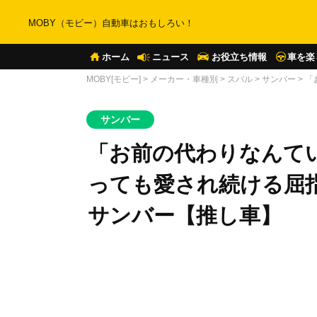
MOBY（モビー）自動車はおもしろい！
ホーム
ニュース
お役立ち情報
車を楽
MOBY[モビー]
>
メーカー・車種別
>
スバル
>
サンバー
>
「
サンバー
「お前の代わりなんて
っても愛され続ける屈
サンバー【推し車】