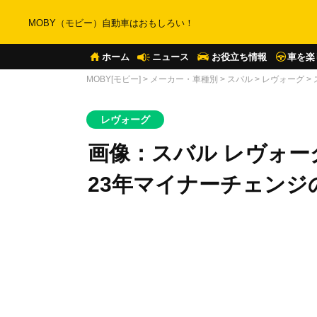
MOBY（モビー）自動車はおもしろい！
ホーム
ニュース
お役立ち情報
車を楽
MOBY[モビー]
>
メーカー・車種別
>
スバル
>
レヴォーグ
>
レヴォーグ
画像：スバル レヴォー
23年マイナーチェンジ