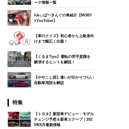
ーク情報一覧
#みぃぱーきんぐの車紹介【MOBY
×YouTuber】
【車のクイズ】初心者から上級者向
けまで幅広く出題！
【くるまTips】運転の苦手意識を
解消するヒントを解説！
【ややこし語】違いが分かりづらい
自動車用語を解説
特集
【トヨタ】新型車デビュー・モデル
チェンジ予想＆新車スクープ｜202
5年8月最新情報