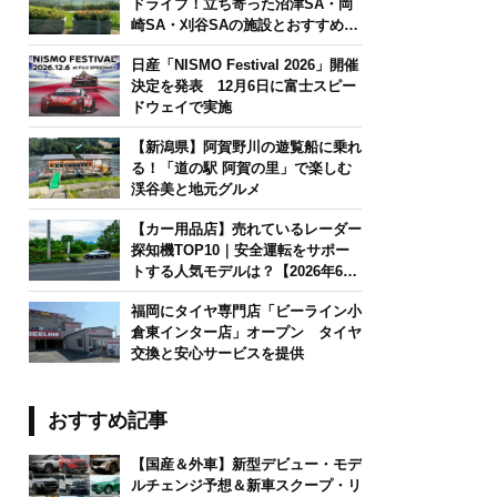
ドライブ！立ち寄った沼津SA・岡
崎SA・刈谷SAの施設とおすすめグ
ルメを紹介
日産「NISMO Festival 2026」開催
決定を発表 12月6日に富士スピー
ドウェイで実施
【新潟県】阿賀野川の遊覧船に乗れ
る！「道の駅 阿賀の里」で楽しむ
渓谷美と地元グルメ
【カー用品店】売れているレーダー
探知機TOP10｜安全運転をサポー
トする人気モデルは？【2026年6月
版】
福岡にタイヤ専門店「ビーライン小
倉東インター店」オープン タイヤ
交換と安心サービスを提供
おすすめ記事
【国産＆外車】新型デビュー・モデ
ルチェンジ予想＆新車スクープ・リ