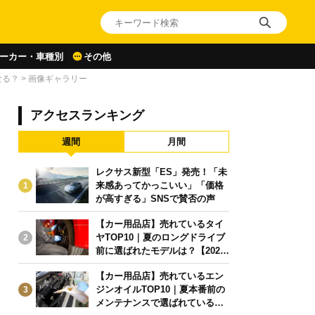
ーカー・車種別
その他
なる？
>
画像ギャラリー
アクセスランキング
週間
月間
レクサス新型「ES」発売！「未
来感あってかっこいい」「価格
1
が高すぎる」SNSで賛否の声
【カー用品店】売れているタイ
ヤTOP10｜夏のロングドライブ
2
前に選ばれたモデルは？【2026
年6月版】
【カー用品店】売れているエン
ジンオイルTOP10｜夏本番前の
3
メンテナンスで選ばれている人