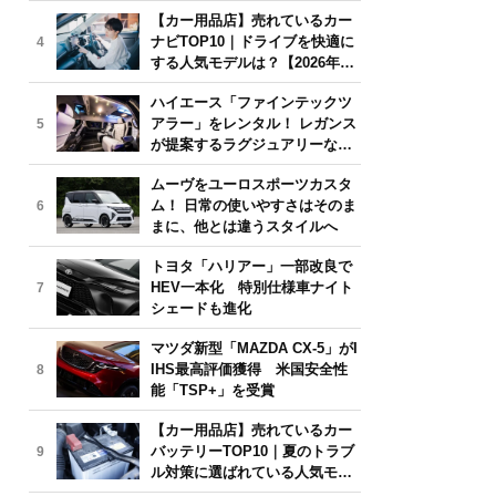
気モデルは？【2026年6月版】
【カー用品店】売れているカー
ナビTOP10｜ドライブを快適に
4
する人気モデルは？【2026年6
月版】
ハイエース「ファインテックツ
アラー」をレンタル！ レガンス
5
が提案するラグジュアリーな移
動体験
ムーヴをユーロスポーツカスタ
ム！ 日常の使いやすさはそのま
6
まに、他とは違うスタイルへ
トヨタ「ハリアー」一部改良で
HEV一本化 特別仕様車ナイト
7
シェードも進化
マツダ新型「MAZDA CX-5」がI
IHS最高評価獲得 米国安全性
8
能「TSP+」を受賞
【カー用品店】売れているカー
バッテリーTOP10｜夏のトラブ
9
ル対策に選ばれている人気モデ
ルは？【2026年6月版】