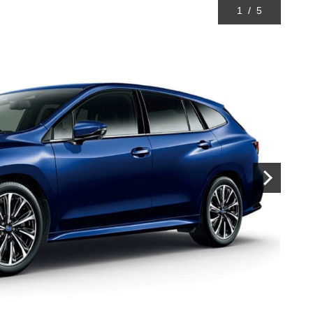
1
/
5