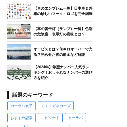
【車のエンブレム一覧】日本車＆外
車の珍しいマーク・ロゴを完全網羅
【車の警告灯（ランプ）一覧】色別
の危険度・表示灯の意味とは？
オービスとは？何キロオーバーで光
る？光らせた後の罰金など解説
【2024年】希望ナンバー人気ラン
キング！おしゃれなナンバーの選び
方を紹介
話題のキーワード
カーラバ女子
モトメガネカーズ
おすすめ記事
エピソード
カーラバ