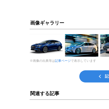
画像ギャラリー
※画像の出典等は
記事ページ
で表示しています
記
関連する記事