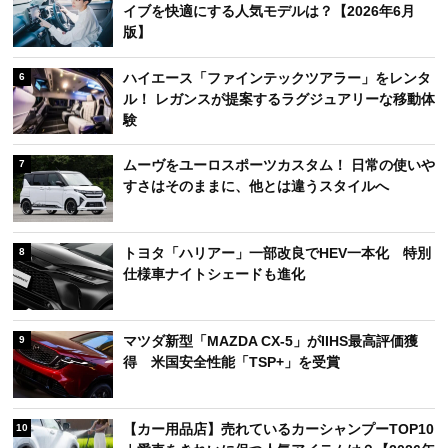
イブを快適にする人気モデルは？【2026年6月
版】
ハイエース「ファインテックツアラー」をレンタ
6
ル！ レガンスが提案するラグジュアリーな移動体
験
ムーヴをユーロスポーツカスタム！ 日常の使いや
7
すさはそのままに、他とは違うスタイルへ
トヨタ「ハリアー」一部改良でHEV一本化 特別
8
仕様車ナイトシェードも進化
マツダ新型「MAZDA CX-5」がIIHS最高評価獲
9
得 米国安全性能「TSP+」を受賞
【カー用品店】売れているカーシャンプーTOP10
10