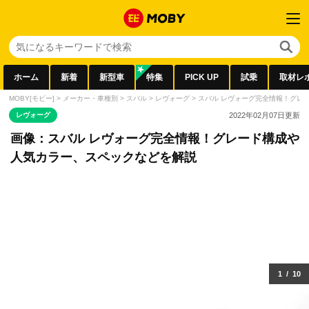
ホーム
新着
新型車
特集
PICK UP
試乗
取材レ
MOBY[モビー]
>
メーカー・車種別
>
スバル
>
レヴォーグ
>
スバル レヴォーグ完全情報！グレ
レヴォーグ
2022年02月07日
更新
画像：スバル レヴォーグ完全情報！グレード構成や
人気カラー、スペックなどを解説
1
/
10