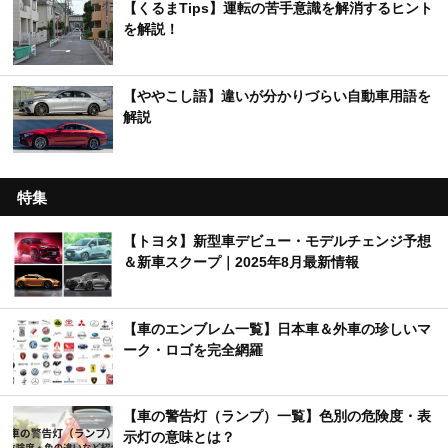
【くるまTips】運転の苦手意識を解消するヒント
を解説！
【ややこし語】違いが分かりづらい自動車用語を
解説
特集
【トヨタ】新型車デビュー・モデルチェンジ予想
＆新車スクープ｜2025年8月最新情報
【車のエンブレム一覧】日本車＆外車の珍しいマ
ーク・ロゴを完全網羅
【車の警告灯（ランプ）一覧】色別の危険度・表
示灯の意味とは？