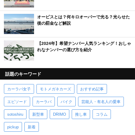
オービスとは？何キロオーバーで光る？光らせた
後の罰金など解説
【2024年】希望ナンバー人気ランキング！おしゃ
れなナンバーの選び方を紹介
話題のキーワード
カーラバ女子
モトメガネカーズ
おすすめ記事
エピソード
カーラバ
バイク
芸能人・有名人の愛車
sotoshiru
新型車
DRIMO
推し車
コラム
pickup
新着