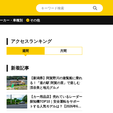
ーカー・車種別
その他
アクセスランキング
週間
月間
新着記事
【新潟県】阿賀野川の遊覧船に乗れ
る！「道の駅 阿賀の里」で楽しむ
渓谷美と地元グルメ
【カー用品店】売れているレーダー
探知機TOP10｜安全運転をサポー
トする人気モデルは？【2026年6月
版】