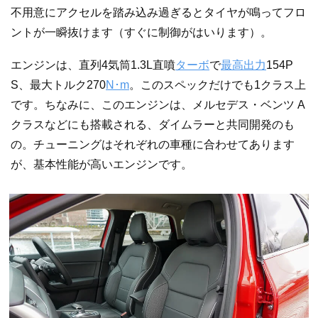
不用意にアクセルを踏み込み過ぎるとタイヤが鳴ってフロ
ントが一瞬抜けます（すぐに制御がはいります）。
エンジンは、直列4気筒1.3L直噴
ターボ
で
最高出力
154P
S、最大トルク270
N･m
。このスペックだけでも1クラス上
です。ちなみに、このエンジンは、メルセデス・ベンツ A
クラスなどにも搭載される、ダイムラーと共同開発のも
の。チューニングはそれぞれの車種に合わせてあります
が、基本性能が高いエンジンです。