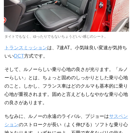
タイトでもなく、ゆったりでもないちょうどいい感じのシート。
トランスミッション
は、7速AT。小気味良い変速が気持ち
いい
DCT
方式です。
そして、ルノーらしい乗り心地の良さが光ります。「ルノ
ーらしい」とは、ちょっと固めのしっかりとした乗り心地
のこと。しかし、フランス車はどのクルマも基本的に乗り
心地が重視されます。固めと言えどもしなやかな乗り心地
の良さがあります。
ちなみに、ルノーの永遠のライバル、プジョーは
サスペン
ション
のストロークが長い（よく伸びる）ソフトな乗り心
地となります。いずれにせよ、石畳で有名なパリの街を、