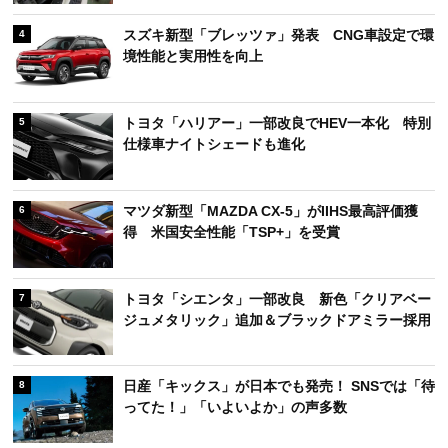
スズキ新型「ブレッツァ」発表 CNG車設定で環
4
境性能と実用性を向上
トヨタ「ハリアー」一部改良でHEV一本化 特別
5
仕様車ナイトシェードも進化
マツダ新型「MAZDA CX-5」がIIHS最高評価獲
6
得 米国安全性能「TSP+」を受賞
トヨタ「シエンタ」一部改良 新色「クリアベー
7
ジュメタリック」追加＆ブラックドアミラー採用
日産「キックス」が日本でも発売！ SNSでは「待
8
ってた！」「いよいよか」の声多数