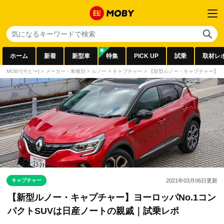
ホーム
新着
新型車
特集
PICK UP
試乗
取材レ
MOBY[モビー]
>
メーカー・車種別
>
ルノー
>
キャプチャー
>
【新型ルノー・キャプチャー】ヨー
キャプチャー
2021年03月06日
更新
【新型ルノー・キャプチャー】ヨーロッパNo.1コン
パクトSUVは日産ノートの親戚｜試乗レポ