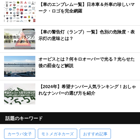
【車のエンブレム一覧】日本車＆外車の珍しいマ
ーク・ロゴを完全網羅
【車の警告灯（ランプ）一覧】色別の危険度・表
示灯の意味とは？
オービスとは？何キロオーバーで光る？光らせた
後の罰金など解説
【2024年】希望ナンバー人気ランキング！おしゃ
れなナンバーの選び方を紹介
話題のキーワード
カーラバ女子
モトメガネカーズ
おすすめ記事