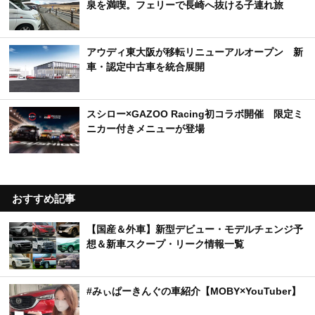
泉を満喫。フェリーで長崎へ抜ける子連れ旅
アウディ東大阪が移転リニューアルオープン 新
車・認定中古車を統合展開
スシロー×GAZOO Racing初コラボ開催 限定ミ
ニカー付きメニューが登場
おすすめ記事
【国産＆外車】新型デビュー・モデルチェンジ予
想＆新車スクープ・リーク情報一覧
#みぃぱーきんぐの車紹介【MOBY×YouTuber】