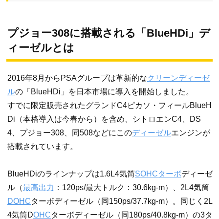
プジョー308に搭載される「BlueHDi」デ
ィーゼルとは
2016年8月からPSAグループは革新的な
クリーンディーゼ
ル
の「BlueHDi」を日本市場に導入を開始しました。
すでに限定販売されたグランドC4ピカソ・フィールBlueH
Di（本格導入は今春から）を含め、シトロエンC4、DS
4、プジョー308、同508などにこの
ディーゼル
エンジンが
搭載されています。
BlueHDiのラインナップは1.6L4気筒
SOHC
ターボ
ディーゼ
ル（
最高出力
：120ps/最大トルク：30.6kg-m）、2L4気筒
DOHC
ターボディーゼル（同150ps/37.7kg-m）。同じく2L
4気筒D
OHC
ターボディーゼル（同180ps/40.8kg-m）の3タ