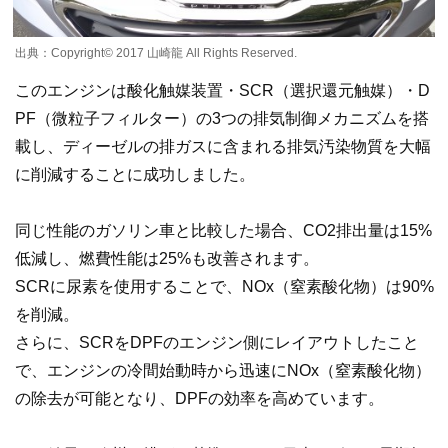
出典：Copyright©️ 2017 山崎龍 All Rights Reserved.
このエンジンは酸化触媒装置・SCR（選択還元触媒）・D
PF（微粒子フィルター）の3つの排気制御メカニズムを搭
載し、ディーゼルの排ガスに含まれる排気汚染物質を大幅
に削減することに成功しました。
同じ性能のガソリン車と比較した場合、CO2排出量は15%
低減し、燃費性能は25%も改善されます。
SCRに尿素を使用することで、NOx（窒素酸化物）は90%
を削減。
さらに、SCRをDPFのエンジン側にレイアウトしたこと
で、エンジンの冷間始動時から迅速にNOx（窒素酸化物）
の除去が可能となり、DPFの効率を高めています。