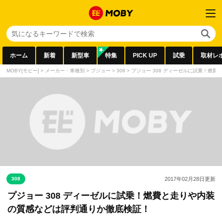
ホーム
新着
新型車
特集
PICK UP
試乗
取材レ
MOBY[モビー]
>
メーカー・車種別
>
プジョー
>
308
>
プジョー 308 ディーゼルに試乗！燃
308
2017年02月28日
更新
プジョー 308 ディーゼルに試乗！燃費と走りや内装
の質感などは評判通りか徹底検証！