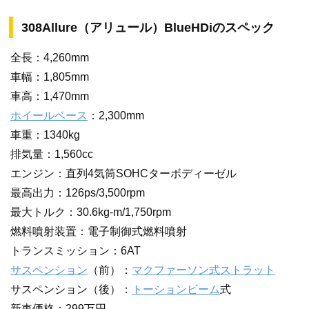
308Allure（アリュール）BlueHDiのスペック
全長：4,260mm
車幅：1,805mm
車高：1,470mm
ホイールベース
：2,300mm
車重：1340kg
排気量：1,560cc
エンジン：直列4気筒SOHCターボディーゼル
最高出力：126ps/3,500rpm
最大トルク：30.6kg-m/1,750rpm
燃料噴射装置：電子制御式燃料噴射
トランスミッション：6AT
サスペンション
（前）：
マクファーソン式ストラット
サスペンション（後）：
トーションビーム
式
新車価格：299万円