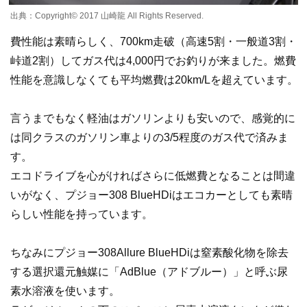
出典：Copyright©️ 2017 山崎龍 All Rights Reserved.
費性能は素晴らしく、700km走破（高速5割・一般道3割・
峠道2割）してガス代は4,000円でお釣りが来ました。燃費
性能を意識しなくても平均燃費は20km/Lを超えています。
言うまでもなく軽油はガソリンよりも安いので、感覚的に
は同クラスのガソリン車よりの3/5程度のガス代で済みま
す。
エコドライブを心がければさらに低燃費となることは間違
いがなく、プジョー308 BlueHDiはエコカーとしても素晴
らしい性能を持っています。
ちなみにプジョー308Allure BlueHDiは窒素酸化物を除去
する選択還元触媒に「AdBlue（アドブルー）」と呼ぶ尿
素水溶液を使います。