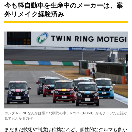
今も軽自動車を生産中のメーカーは、案
外リメイク経験済み
ホンダ N-ONEなんかは様々な制約の中、Nコロ（N360）がモチーフだと誰が
見てもわかる力作
まだまだ技術や制度は稚拙なれど、個性的なクルマも多か