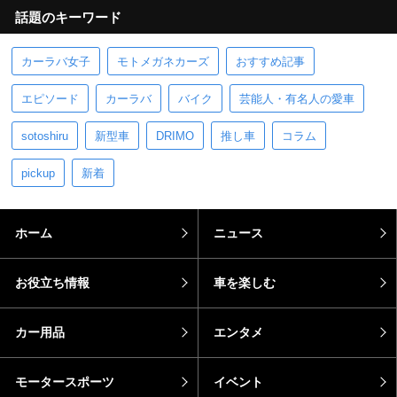
話題のキーワード
カーラバ女子
モトメガネカーズ
おすすめ記事
エピソード
カーラバ
バイク
芸能人・有名人の愛車
sotoshiru
新型車
DRIMO
推し車
コラム
pickup
新着
ホーム
ニュース
お役立ち情報
車を楽しむ
カー用品
エンタメ
モータースポーツ
イベント