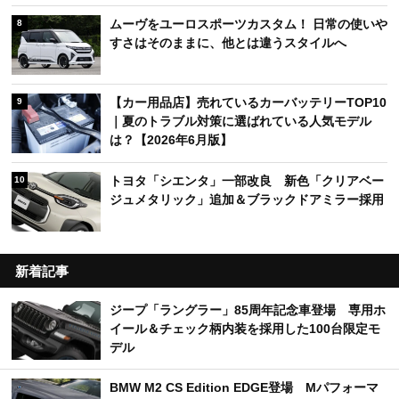
ムーヴをユーロスポーツカスタム！ 日常の使いや
8
すさはそのままに、他とは違うスタイルへ
【カー用品店】売れているカーバッテリーTOP10
9
｜夏のトラブル対策に選ばれている人気モデル
は？【2026年6月版】
トヨタ「シエンタ」一部改良 新色「クリアベー
10
ジュメタリック」追加＆ブラックドアミラー採用
新着記事
ジープ「ラングラー」85周年記念車登場 専用ホ
イール＆チェック柄内装を採用した100台限定モ
デル
BMW M2 CS Edition EDGE登場 Mパフォーマ