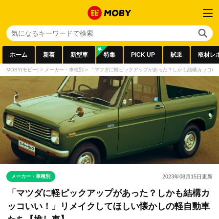
ホーム
新着
新型車
特集
PICK UP
試乗
取材レ
MOBY[モビー]
>
メーカー・車種別
>
「マツダに軽ピックアップがあった？しかも結構カッコい
メーカー・車種別
2023年08月15日
更新
「マツダに軽ピックアップがあった？しかも結構カ
ッコいい！」リメイクしてほしい懐かしの軽自動車