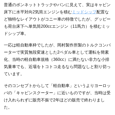
普通のボンネットトラックやバンに見えて、実はキャビン
床下に水平対向2気筒エンジンを積む
ミッドシップ
配置な
ど独特なレイアウトがコニー車の特徴でしたが、グッピー
も荷台床下へ単気筒200ccエンジン（11馬力）を積むミッ
ドシップ車。
一応は軽自動車枠でしたが、岡村製作所製のトルクコンバ
ーターで実質無段変速とした2ペダル車として運転を簡素
化、当時の軽自動車規格（360cc）に満たない非力な小排
気量車でも、近場をトコトコ走るなら問題なしと割り切っ
ています。
そのコンセプトからして「軽自動車」というよりヨーロッ
パの「キャビンスクーター」に近いものですが、当時は受
け入れられずに販売不振で2年ほどの販売で終わりまし
た。