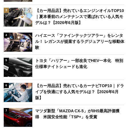
【カー用品店】売れているエンジンオイルTOP10
3
｜夏本番前のメンテナンスで選ばれている人気モ
デルは？【2026年6月版】
ハイエース「ファインテックツアラー」をレンタ
4
ル！ レガンスが提案するラグジュアリーな移動体
験
トヨタ「ハリアー」一部改良でHEV一本化 特別
5
仕様車ナイトシェードも進化
【カー用品店】売れているカーナビTOP10｜ドラ
6
イブを快適にする人気モデルは？【2026年6月
版】
マツダ新型「MAZDA CX-5」がIIHS最高評価獲
7
得 米国安全性能「TSP+」を受賞