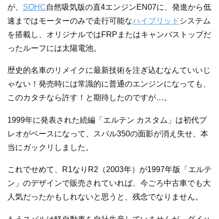
が、
SOHC
自然吸気版の直4エンジンEN07に、発進から低
速まではモーターのみで走行可能な
ハイブリッド
システム
を搭載し、オリジナルではFRPまたはキャンバストップだ
ったルーフには太陽電池。
歴史的名車のリメイクに最新技術を注ぎ込むなんていいじ
ゃない！発売時には常識的に普通のエンジンになっても、
このカタチなら許す！と期待したのですが…。
1999年に発表された続編「エルテン カスタム」は初代プ
レオがベースになって、スバル350の面影が消え失せ、本
当にガックリしました。
これでせめて、R1なりR2（2003年）が1997年版「エルテ
ン」のデザインで販売されていれば、今ごろ中古車でも大
人気だったかもしれないと思うと、残念でなりません。