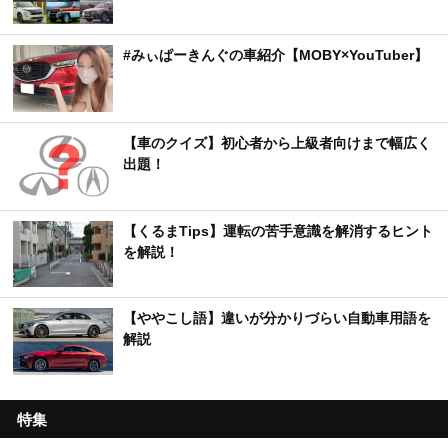
#みぃぱーきんぐの車紹介【MOBY×YouTuber】
【車のクイズ】初心者から上級者向けまで幅広く
出題！
【くるまTips】運転の苦手意識を解消するヒント
を解説！
【ややこし語】違いが分かりづらい自動車用語を
解説
特集