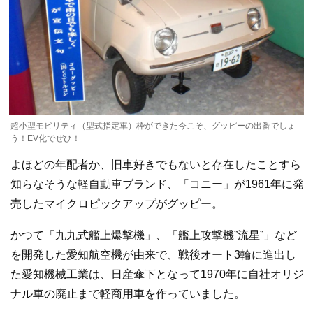
超小型モビリティ（型式指定車）枠ができた今こそ、グッピーの出番でしょ
う！EV化でぜひ！
よほどの年配者か、旧車好きでもないと存在したことすら
知らなそうな軽自動車ブランド、「コニー」が1961年に発
売したマイクロピックアップがグッピー。
かつて「九九式艦上爆撃機」、「艦上攻撃機”流星”」など
を開発した愛知航空機が由来で、戦後オート3輪に進出し
た愛知機械工業は、日産傘下となって1970年に自社オリジ
ナル車の廃止まで軽商用車を作っていました。