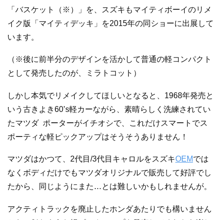
「バスケット（※）」を、スズキもマイティボーイのリメ
イク版「マイティデッキ」を2015年の同ショーに出展して
います。
（※後に前半分のデザインを活かして普通の軽コンパクト
として発売したのが、ミラトコット）
しかし本気でリメイクしてほしいとなると、1968年発売と
いう古きよき60’s軽カーながら、素晴らしく洗練されてい
たマツダ ポーターがイチオシで、これだけスマートでス
ポーティな軽ピックアップはそうそうありません！
マツダはかつて、2代目/3代目キャロルをスズキ
OEM
では
なくボディだけでもマツダオリジナルで販売して好評でし
たから、同じようにまた…とは難しいかもしれませんが。
アクティトラックを廃止したホンダあたりでも構いません