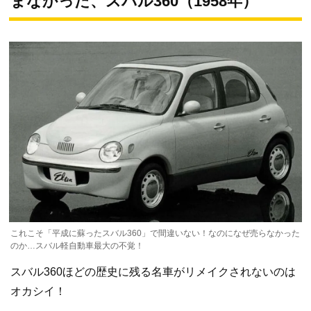
まなかった、スバル360（1958年）
これこそ「平成に蘇ったスバル360」で間違いない！なのになぜ売らなかった
のか…スバル軽自動車最大の不覚！
スバル360ほどの歴史に残る名車がリメイクされないのは
オカシイ！