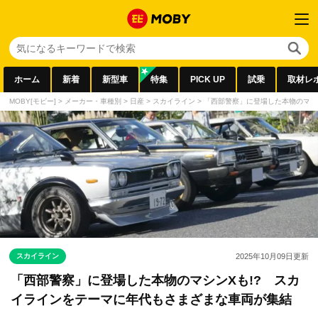
ホーム
新着
新型車
特集
PICK UP
試乗
取材レ
MOBY[モビー]
>
メーカー・車種別
>
日産
>
スカイライン
>
「西部警察」に登場した本物のマシ
スカイライン
2025年10月09日
更新
「西部警察」に登場した本物のマシンXも!? スカ
イラインをテーマに年代もさまざまな車両が集結