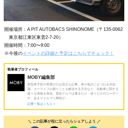
開催場所：A PIT AUTOBACS SHINONOME（〒135-0062
東京都江東区東雲2-7-20）
開催時間：7:00〜9:00
※今後の
イベントの詳細と予定はこちらでチェック！
執筆者プロフィール
MOBY編集部
新型車予想や車選びのお役立ち記事、車や免許にまつわる豆知
識、カーライフの困りごとを解決する方法など、自動車に関する
様々な情報を発信。普段クルマは乗るだけ・使うだけのユーザー
や、あまりクルマに興味が...
記事一覧はこちら >
＼ この記事が役に立ったらシェアしよう ／