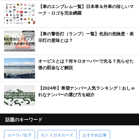
【車のエンブレム一覧】日本車＆外車の珍しいマ
ーク・ロゴを完全網羅
【車の警告灯（ランプ）一覧】色別の危険度・表
示灯の意味とは？
オービスとは？何キロオーバーで光る？光らせた
後の罰金など解説
【2024年】希望ナンバー人気ランキング！おしゃ
れなナンバーの選び方を紹介
話題のキーワード
カーラバ女子
モトメガネカーズ
おすすめ記事