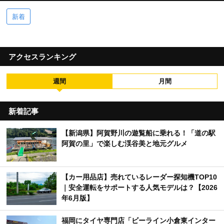
新着
アクセスランキング
週間
月間
新着記事
【新潟県】阿賀野川の遊覧船に乗れる！「道の駅
阿賀の里」で楽しむ渓谷美と地元グルメ
【カー用品店】売れているレーダー探知機TOP10
｜安全運転をサポートする人気モデルは？【2026
年6月版】
福岡にタイヤ専門店「ビーライン小倉東インター