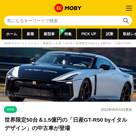
ホーム
新着
新型車
特集
PICK UP
試乗
取材レ
MOBY[モビー]
>
メーカー・車種別
>
日産
>
GT-R
>
世界限定50台＆1.5億円の「日産GT-R50
GT-R
2022年09月02日
更新
世界限定50台＆1.5億円の「日産GT-R50 byイタル
デザイン」の中古車が登場