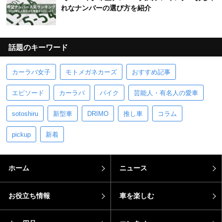
れなナンバーの選び方を紹介
話題のキーワード
カーラバ女子
モトメガネカーズ
おすすめ記事
エピソード
カーラバ
バイク
芸能人・有名人の愛車
sotoshiru
新型車
DRIMO
推し車
コラム
pickup
新着
ホーム
ニュース
お役立ち情報
車を楽しむ