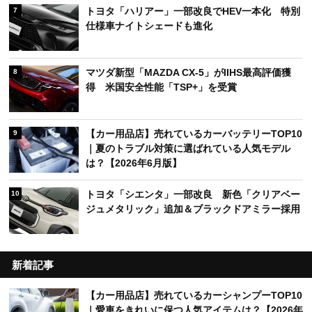
トヨタ「ハリアー」一部改良でHEV一本化 特別
7
仕様車ナイトシェードも進化
マツダ新型「MAZDA CX-5」がIIHS最高評価獲
8
得 米国安全性能「TSP+」を受賞
【カー用品店】売れているカーバッテリーTOP10
9
｜夏のトラブル対策に選ばれている人気モデル
は？【2026年6月版】
トヨタ「シエンタ」一部改良 新色「クリアベー
10
ジュメタリック」追加＆ブラックドアミラー採用
新着記事
【カー用品店】売れているカーシャンプーTOP10
｜愛車をきれいに保つ人気アイテムは？【2026年