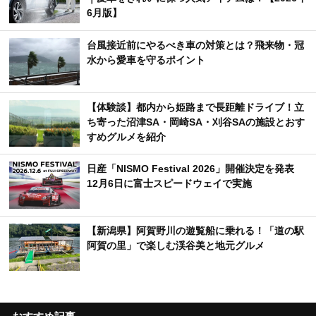
6月版】
台風接近前にやるべき車の対策とは？飛来物・冠
水から愛車を守るポイント
【体験談】都内から姫路まで長距離ドライブ！立
ち寄った沼津SA・岡崎SA・刈谷SAの施設とおす
すめグルメを紹介
日産「NISMO Festival 2026」開催決定を発表
12月6日に富士スピードウェイで実施
【新潟県】阿賀野川の遊覧船に乗れる！「道の駅
阿賀の里」で楽しむ渓谷美と地元グルメ