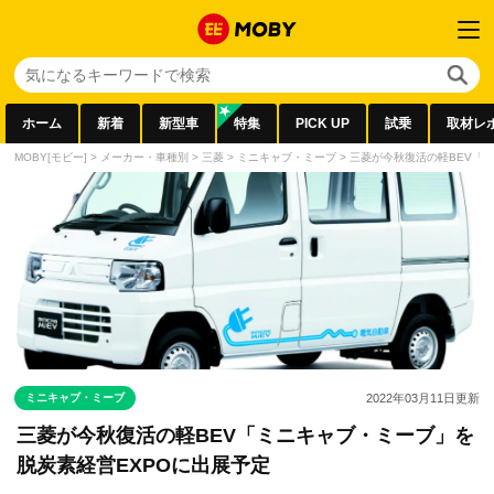
ホーム
新着
新型車
特集
PICK UP
試乗
取材レ
MOBY[モビー]
>
メーカー・車種別
>
三菱
>
ミニキャブ・ミーブ
>
三菱が今秋復活の軽BEV「
ミニキャブ・ミーブ
2022年03月11日
更新
三菱が今秋復活の軽BEV「ミニキャブ・ミーブ」を
脱炭素経営EXPOに出展予定