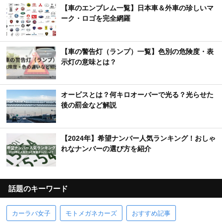
【車のエンブレム一覧】日本車＆外車の珍しいマ
ーク・ロゴを完全網羅
【車の警告灯（ランプ）一覧】色別の危険度・表
示灯の意味とは？
オービスとは？何キロオーバーで光る？光らせた
後の罰金など解説
【2024年】希望ナンバー人気ランキング！おしゃ
れなナンバーの選び方を紹介
話題のキーワード
カーラバ女子
モトメガネカーズ
おすすめ記事