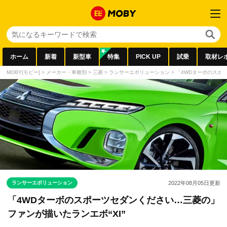
ホーム
新着
新型車
特集
PICK UP
試乗
取材レ
MOBY[モビー]
>
メーカー・車種別
>
三菱
>
ランサーエボリューション
>
「4WDターボのスポー
ランサーエボリューション
2022年08月05日
更新
「4WDターボのスポーツセダンください…三菱の」
ファンが描いたランエボ“XI”