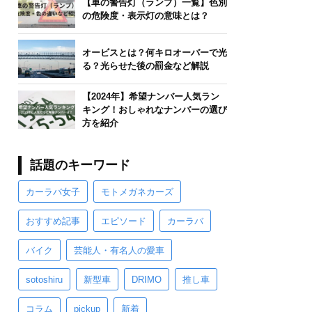
【車の警告灯（ランプ）一覧】色別
の危険度・表示灯の意味とは？
オービスとは？何キロオーバーで光
る？光らせた後の罰金など解説
【2024年】希望ナンバー人気ラン
キング！おしゃれなナンバーの選び
方を紹介
話題のキーワード
カーラバ女子
モトメガネカーズ
おすすめ記事
エピソード
カーラバ
バイク
芸能人・有名人の愛車
sotoshiru
新型車
DRIMO
推し車
コラム
pickup
新着