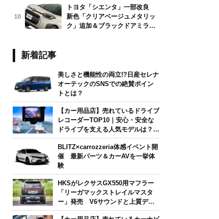
トヨタ「シエンタ」一部改良
新色「クリアベージュメタリッ
10
ク」追加＆ブラックドアミラー
採用
新着記事
美しさと機能性の両立!?日産セレナ
オーテックのSNSでの絶賛ポイン
トとは？
【カー用品店】売れているドライブ
レコーダーTOP10｜安心・安全な
ドライブを支える人気モデルは？
【2026年6月版】
BLITZ×carrozzeria体感イベント開
催 最新パーツ＆カーAVを一挙体
験
HKSがレクサスGX550用マフラー
「リーガマックストレイルマスタ
ー」発売 V6サウンドと上質デザ
インを両立