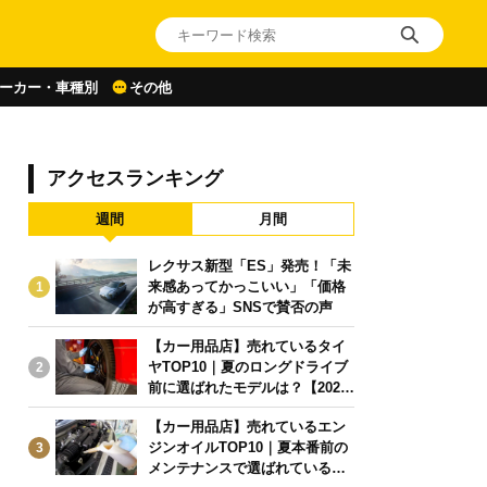
ーカー・車種別
その他
アクセスランキング
週間
月間
レクサス新型「ES」発売！「未
来感あってかっこいい」「価格
1
が高すぎる」SNSで賛否の声
【カー用品店】売れているタイ
ヤTOP10｜夏のロングドライブ
2
前に選ばれたモデルは？【2026
年6月版】
【カー用品店】売れているエン
ジンオイルTOP10｜夏本番前の
3
メンテナンスで選ばれている人