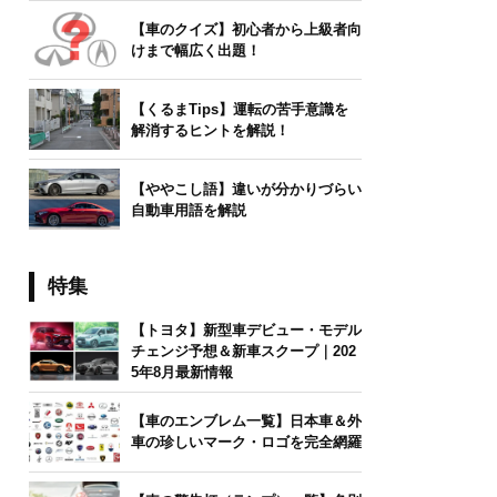
【車のクイズ】初心者から上級者向
けまで幅広く出題！
【くるまTips】運転の苦手意識を
解消するヒントを解説！
【ややこし語】違いが分かりづらい
自動車用語を解説
特集
【トヨタ】新型車デビュー・モデル
チェンジ予想＆新車スクープ｜202
5年8月最新情報
【車のエンブレム一覧】日本車＆外
車の珍しいマーク・ロゴを完全網羅