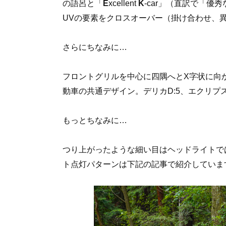
の語呂と「
E
xcellent
K
-car」（直訳で「
UVの要素をクロスオーバー（掛け合わせ、
さらにちなみに…
フロントグリルを中心に四隅へとX字状に向
動車の共通デザイン。デリカD:5、エクリプ
もっとちなみに…
つり上がったような細い目はヘッドライトで
ト点灯パターンは下記の記事で紹介していま