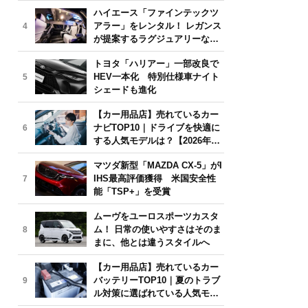
気モデルは？【2026年6月版】
ハイエース「ファインテックツ
アラー」をレンタル！ レガンス
4
が提案するラグジュアリーな移
動体験
トヨタ「ハリアー」一部改良で
HEV一本化 特別仕様車ナイト
5
シェードも進化
【カー用品店】売れているカー
ナビTOP10｜ドライブを快適に
6
する人気モデルは？【2026年6
月版】
マツダ新型「MAZDA CX-5」がI
IHS最高評価獲得 米国安全性
7
能「TSP+」を受賞
ムーヴをユーロスポーツカスタ
ム！ 日常の使いやすさはそのま
8
まに、他とは違うスタイルへ
【カー用品店】売れているカー
バッテリーTOP10｜夏のトラブ
9
ル対策に選ばれている人気モデ
ルは？【2026年6月版】