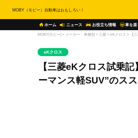
MOBY（モビー）自動車はおもしろい！
ホーム
ニュース
お役立ち情報
車を楽
MOBY[モビー]
>
メーカー・車種別
>
三菱
>
eKクロス
>
【三
eKクロス
【三菱eKクロス試乗記
ーマンス軽SUV”のス