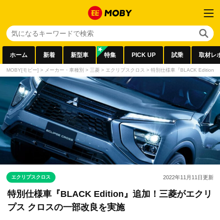
ホーム
新着
新型車
特集
PICK UP
試乗
取材レ
MOBY[モビー]
>
メーカー・車種別
>
三菱
>
エクリプスクロス
>
特別仕様車『BLACK Edit
エクリプスクロス
2022年11月11日
更新
特別仕様車『BLACK Edition』追加！三菱がエクリ
プス クロスの一部改良を実施