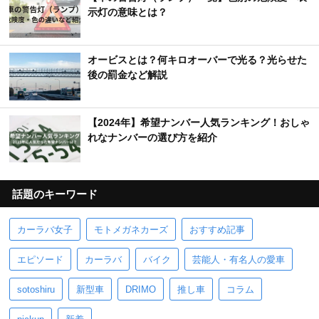
示灯の意味とは？
オービスとは？何キロオーバーで光る？光らせた
後の罰金など解説
【2024年】希望ナンバー人気ランキング！おしゃ
れなナンバーの選び方を紹介
話題のキーワード
カーラバ女子
モトメガネカーズ
おすすめ記事
エピソード
カーラバ
バイク
芸能人・有名人の愛車
sotoshiru
新型車
DRIMO
推し車
コラム