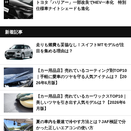
トヨタ「ハリアー」一部改良でHEV一本化 特別
10
仕様車ナイトシェードも進化
新着記事
走りも燃費も妥協なし！スイフトMTモデルが注
目を集める理由は？
【カー用品店】売れているコーティング剤TOP10
｜手軽に愛車のツヤを守る人気アイテムは？【20
26年6月版】
【カー用品店】売れているカーワックスTOP10｜
美しいツヤを引き出す人気モデルは？【2026年6
月版】
夏の車内を最速で冷やす方法とは？JAF検証で分
かった正しいエアコンの使い方