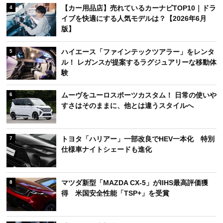
【カー用品店】売れているカーナビTOP10｜ドラ
4
イブを快適にする人気モデルは？【2026年6月
版】
ハイエース「ファインテックツアラー」をレンタ
5
ル！ レガンスが提案するラグジュアリーな移動体
験
ムーヴをユーロスポーツカスタム！ 日常の使いや
6
すさはそのままに、他とは違うスタイルへ
トヨタ「ハリアー」一部改良でHEV一本化 特別
7
仕様車ナイトシェードも進化
マツダ新型「MAZDA CX-5」がIIHS最高評価獲
8
得 米国安全性能「TSP+」を受賞