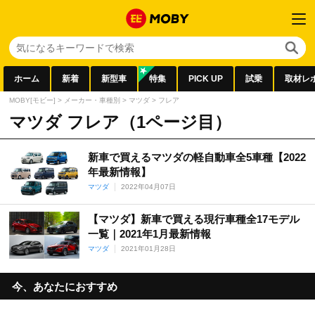
ホーム
新着
新型車
特集
PICK UP
試乗
取材レ
MOBY[モビー]
>
メーカー・車種別
>
マツダ
>
フレア
マツダ フレア（1ページ目）
新車で買えるマツダの軽自動車全5車種【2022
年最新情報】
マツダ
2022年04月07日
【マツダ】新車で買える現行車種全17モデル
一覧｜2021年1月最新情報
マツダ
2021年01月28日
今、あなたにおすすめ