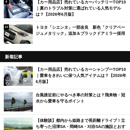
【カー用品店】売れているカーバッテリーTOP10
9
｜夏のトラブル対策に選ばれている人気モデル
は？【2026年6月版】
トヨタ「シエンタ」一部改良 新色「クリアベー
10
ジュメタリック」追加＆ブラックドアミラー採用
新着記事
【カー用品店】売れているカーシャンプーTOP10
｜愛車をきれいに保つ人気アイテムは？【2026年
6月版】
台風接近前にやるべき車の対策とは？飛来物・冠
水から愛車を守るポイント
【体験談】都内から姫路まで長距離ドライブ！立
ち寄った沼津SA・岡崎SA・刈谷SAの施設とおす