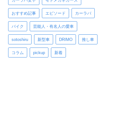
カーラバ女子
モトメガネカーズ
おすすめ記事
エピソード
カーラバ
バイク
芸能人・有名人の愛車
sotoshiru
新型車
DRIMO
推し車
コラム
pickup
新着