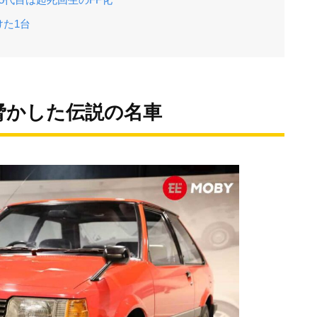
た1台
脅かした伝説の名車