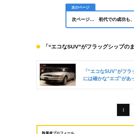
次ページ… 初代での成功も
「“エコなSUV”がフラッグシップの
1
執筆者プロフィール