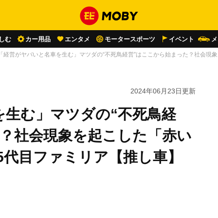
しむ
カー用品
エンタメ
モータースポーツ
イベント
メ
「経営がヤバいと名車を生む」マツダの“不死鳥経営”はここから始まった？社会現象
2024年06月23日
更新
を生む」マツダの“不死鳥経
た？社会現象を起こした「赤い
5代目ファミリア【推し車】