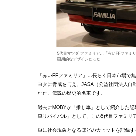
5代目マツダ ファミリア…「赤いFFファ
画期的なデザインだった
「赤いFFファミリア」…長らく日本市場で
ヨタに脅威を与え、JASA（公益社団法人自
れた、伝説の歴史的名車です。
過去にMOBYが「推し車」として紹介した記
車リバイバル」として、この5代目ファミリ
単に社会現象となるほどの大ヒットを記録す