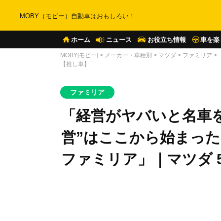
MOBY（モビー）自動車はおもしろい！
ホーム
ニュース
お役立ち情報
車を楽
MOBY[モビー]
>
メーカー・車種別
>
マツダ
>
ファミリア
>
【推し車】
ファミリア
「経営がヤバいと名車
営”はここから始まっ
ファミリア」｜マツダ 