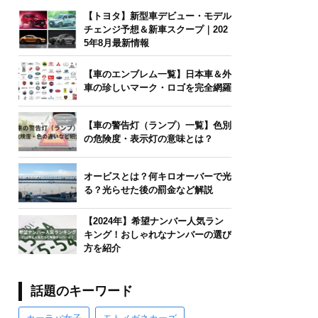
【トヨタ】新型車デビュー・モデル
チェンジ予想＆新車スクープ｜202
5年8月最新情報
【車のエンブレム一覧】日本車＆外
車の珍しいマーク・ロゴを完全網羅
【車の警告灯（ランプ）一覧】色別
の危険度・表示灯の意味とは？
オービスとは？何キロオーバーで光
る？光らせた後の罰金など解説
【2024年】希望ナンバー人気ラン
キング！おしゃれなナンバーの選び
方を紹介
話題のキーワード