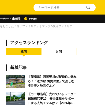
ーカー・車種別
その他
を起こした「赤いファミリア」｜マツダ 5代目ファミリア
アクセスランキング
週間
月間
新着記事
【新潟県】阿賀野川の遊覧船に乗れ
る！「道の駅 阿賀の里」で楽しむ
渓谷美と地元グルメ
【カー用品店】売れているレーダー
探知機TOP10｜安全運転をサポー
トする人気モデルは？【2026年6月