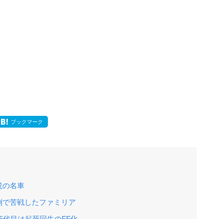
ブックマーク
説の名車
倒で苦戦したファミリア
5代目は起死回生のFF化