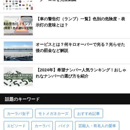
【車の警告灯（ランプ）一覧】色別の危険度・表
示灯の意味とは？
オービスとは？何キロオーバーで光る？光らせた
後の罰金など解説
【2024年】希望ナンバー人気ランキング！おしゃ
れなナンバーの選び方を紹介
話題のキーワード
カーラバ女子
モトメガネカーズ
おすすめ記事
エピソード
カーラバ
バイク
芸能人・有名人の愛車