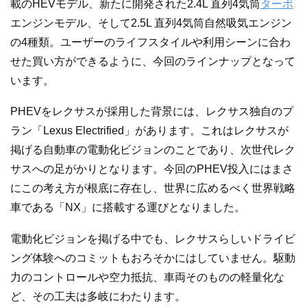
載のHEVモデル、新たに開発された2.4L 直列4気筒
ターボ
エンジンモデル、そして2.5L 直列4気筒自然吸気エンジン
の4種類。ユーザーのライフスタイルや利用シーンに合わ
せた買い方ができるように、今回のラインナップとなって
います。
PHEVをレクサスが採用した背景には、レクサス独自のプ
ラン「Lexus Electrified」があります。これはレクサスが
掲げる自動車の電動化ビジョンのことであり、次世代レク
サスへの足がかりとなります。今回のPHEV投入にはまさ
にこの考え方が根底に存在し、世界に広めるべく世界戦略
車である「NX」に搭載する運びとなりました。
電動化ビジョンを掲げる中でも、レクサスらしいドライビ
ング体験へのコミットもおろそかにはしていません。駆動
力のコントロールや空力抵抗、車両そのものの軽量化な
ど、その工夫は多岐にわたります。