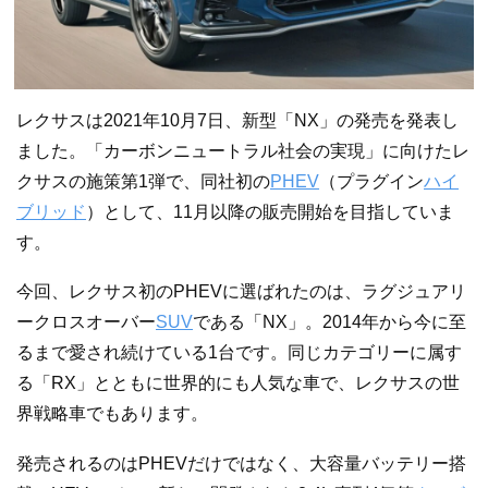
レクサスは2021年10月7日、新型「NX」の発売を発表し
ました。「カーボンニュートラル社会の実現」に向けたレ
クサスの施策第1弾で、同社初の
PHEV
（プラグイン
ハイ
ブリッド
）として、11月以降の販売開始を目指していま
す。
今回、レクサス初のPHEVに選ばれたのは、ラグジュアリ
ークロスオーバー
SUV
である「NX」。2014年から今に至
るまで愛され続けている1台です。同じカテゴリーに属す
る「RX」とともに世界的にも人気な車で、レクサスの世
界戦略車でもあります。
発売されるのはPHEVだけではなく、大容量バッテリー搭