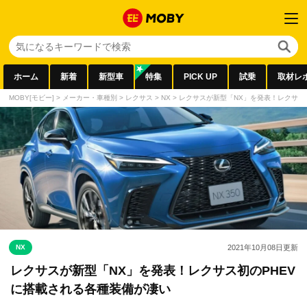
ホーム
新着
新型車
特集
PICK UP
試乗
取材レ
MOBY[モビー]
>
メーカー・車種別
>
レクサス
>
NX
>
レクサスが新型「NX」を発表！レクサス
NX
2021年10月08日
更新
レクサスが新型「NX」を発表！レクサス初のPHEV
に搭載される各種装備が凄い