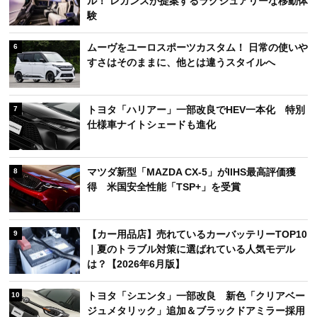
ル！ レガンスが提案するラグジュアリーな移動体
験
ムーヴをユーロスポーツカスタム！ 日常の使いや
6
すさはそのままに、他とは違うスタイルへ
トヨタ「ハリアー」一部改良でHEV一本化 特別
7
仕様車ナイトシェードも進化
マツダ新型「MAZDA CX-5」がIIHS最高評価獲
8
得 米国安全性能「TSP+」を受賞
【カー用品店】売れているカーバッテリーTOP10
9
｜夏のトラブル対策に選ばれている人気モデル
は？【2026年6月版】
トヨタ「シエンタ」一部改良 新色「クリアベー
10
ジュメタリック」追加＆ブラックドアミラー採用