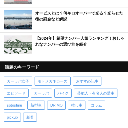
オービスとは？何キロオーバーで光る？光らせた
後の罰金など解説
【2024年】希望ナンバー人気ランキング！おしゃ
れなナンバーの選び方を紹介
話題のキーワード
カーラバ女子
モトメガネカーズ
おすすめ記事
エピソード
カーラバ
バイク
芸能人・有名人の愛車
sotoshiru
新型車
DRIMO
推し車
コラム
pickup
新着