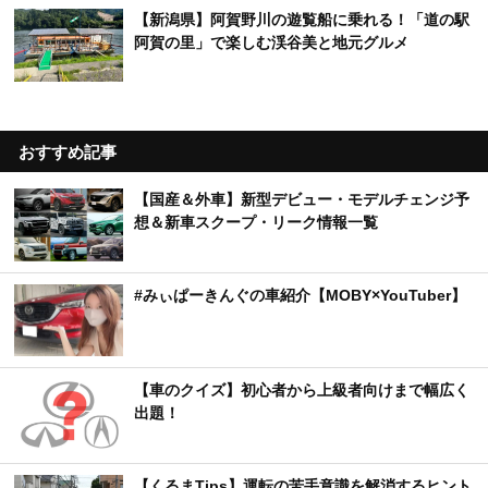
【新潟県】阿賀野川の遊覧船に乗れる！「道の駅
阿賀の里」で楽しむ渓谷美と地元グルメ
おすすめ記事
【国産＆外車】新型デビュー・モデルチェンジ予
想＆新車スクープ・リーク情報一覧
#みぃぱーきんぐの車紹介【MOBY×YouTuber】
【車のクイズ】初心者から上級者向けまで幅広く
出題！
【くるまTips】運転の苦手意識を解消するヒント