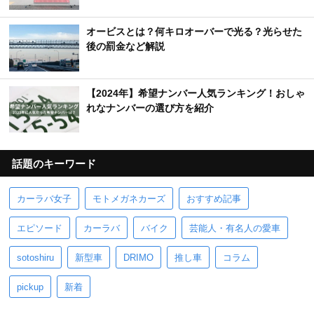
オービスとは？何キロオーバーで光る？光らせた
後の罰金など解説
【2024年】希望ナンバー人気ランキング！おしゃ
れなナンバーの選び方を紹介
話題のキーワード
カーラバ女子
モトメガネカーズ
おすすめ記事
エピソード
カーラバ
バイク
芸能人・有名人の愛車
sotoshiru
新型車
DRIMO
推し車
コラム
pickup
新着