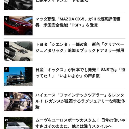
マツダ新型「MAZDA CX-5」がIIHS最高評価獲
6
得 米国安全性能「TSP+」を受賞
トヨタ「シエンタ」一部改良 新色「クリアベー
7
ジュメタリック」追加＆ブラックドアミラー採用
日産「キックス」が日本でも発売！ SNSでは「待
8
ってた！」「いよいよか」の声多数
ハイエース「ファインテックツアラー」をレンタ
9
ル！ レガンスが提案するラグジュアリーな移動体
験
ムーヴをユーロスポーツカスタム！ 日常の使いや
10
すさはそのままに、他とは違うスタイルへ