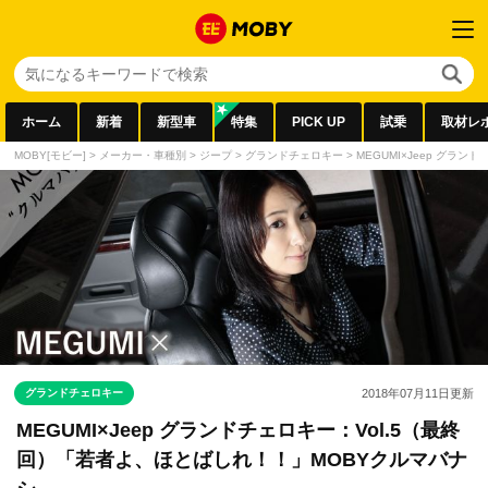
ホーム
新着
新型車
特集
PICK UP
試乗
取材レ
MOBY[モビー]
>
メーカー・車種別
>
ジープ
>
グランドチェロキー
>
MEGUMI×Jeep グラ
グランドチェロキー
2018年07月11日
更新
MEGUMI×Jeep グランドチェロキー：Vol.5（最終
回）「若者よ、ほとばしれ！！」MOBYクルマバナ