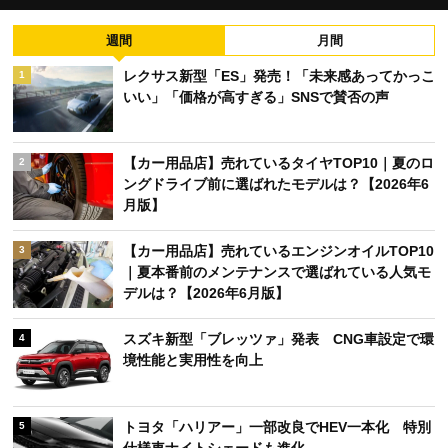
週間
月間
レクサス新型「ES」発売！「未来感あってかっこ
1
いい」「価格が高すぎる」SNSで賛否の声
【カー用品店】売れているタイヤTOP10｜夏のロ
2
ングドライブ前に選ばれたモデルは？【2026年6
月版】
【カー用品店】売れているエンジンオイルTOP10
3
｜夏本番前のメンテナンスで選ばれている人気モ
デルは？【2026年6月版】
スズキ新型「ブレッツァ」発表 CNG車設定で環
4
境性能と実用性を向上
トヨタ「ハリアー」一部改良でHEV一本化 特別
5
仕様車ナイトシェードも進化