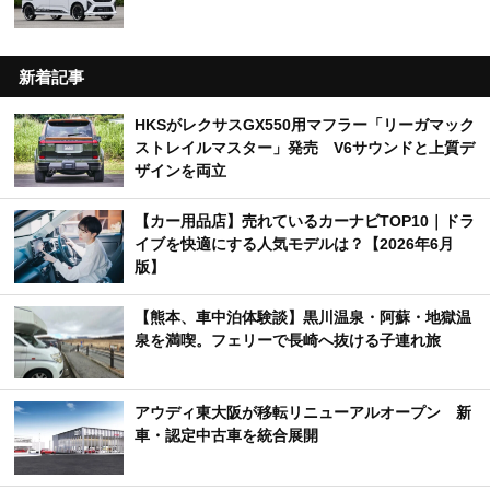
新着記事
HKSがレクサスGX550用マフラー「リーガマック
ストレイルマスター」発売 V6サウンドと上質デ
ザインを両立
【カー用品店】売れているカーナビTOP10｜ドラ
イブを快適にする人気モデルは？【2026年6月
版】
【熊本、車中泊体験談】黒川温泉・阿蘇・地獄温
泉を満喫。フェリーで長崎へ抜ける子連れ旅
アウディ東大阪が移転リニューアルオープン 新
車・認定中古車を統合展開