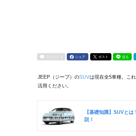
コメント
0
シェア
ポスト
送る
JEEP（ジープ）の
SUV
は現在全5車種。こ
活用ください。