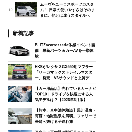
ムーヴをユーロスポーツカスタ
ム！ 日常の使いやすさはそのま
10
まに、他とは違うスタイルへ
新着記事
BLITZ×carrozzeria体感イベント開
催 最新パーツ＆カーAVを一挙体
験
HKSがレクサスGX550用マフラー
「リーガマックストレイルマスタ
ー」発売 V6サウンドと上質デザ
インを両立
【カー用品店】売れているカーナビ
TOP10｜ドライブを快適にする人
気モデルは？【2026年6月版】
【熊本、車中泊体験談】黒川温泉・
阿蘇・地獄温泉を満喫。フェリーで
長崎へ抜ける子連れ旅