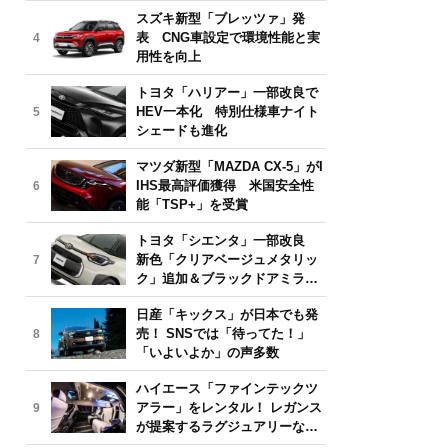
気モデルは？【2026年6月版】
スズキ新型「ブレッツァ」発
表 CNG車設定で環境性能と実
4
用性を向上
トヨタ「ハリアー」一部改良で
HEV一本化 特別仕様車ナイト
5
シェードも進化
マツダ新型「MAZDA CX-5」がI
IHS最高評価獲得 米国安全性
6
能「TSP+」を受賞
トヨタ「シエンタ」一部改良
新色「クリアベージュメタリッ
7
ク」追加＆ブラックドアミラー
採用
日産「キックス」が日本でも発
売！ SNSでは「待ってた！」
8
「いよいよか」の声多数
ハイエース「ファインテックツ
アラー」をレンタル！ レガンス
9
が提案するラグジュアリーな移
動体験