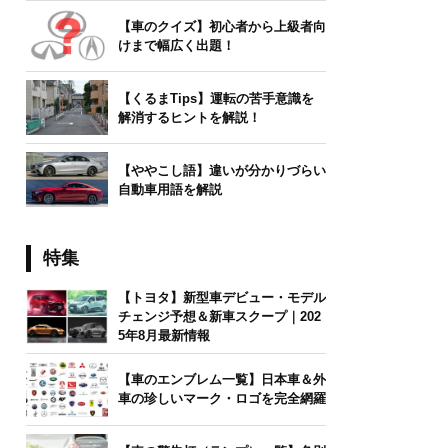
【車のクイズ】初心者から上級者向
けまで幅広く出題！
【くるまTips】運転の苦手意識を
解消するヒントを解説！
【ややこし語】違いが分かりづらい
自動車用語を解説
特集
【トヨタ】新型車デビュー・モデル
チェンジ予想＆新車スクープ｜202
5年8月最新情報
【車のエンブレム一覧】日本車＆外
車の珍しいマーク・ロゴを完全網羅