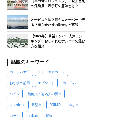
【車の警告灯（ランプ）一覧】色別
の危険度・表示灯の意味とは？
オービスとは？何キロオーバーで光
る？光らせた後の罰金など解説
【2024年】希望ナンバー人気ラン
キング！おしゃれなナンバーの選び
方を紹介
話題のキーワード
カーラバ女子
モトメガネカーズ
おすすめ記事
エピソード
カーラバ
バイク
芸能人・有名人の愛車
sotoshiru
新型車
DRIMO
推し車
コラム
pickup
新着