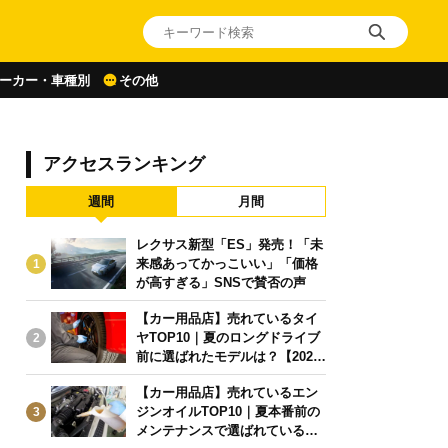
ーカー・車種別
その他
アクセスランキング
週間
月間
レクサス新型「ES」発売！「未
来感あってかっこいい」「価格
1
が高すぎる」SNSで賛否の声
【カー用品店】売れているタイ
ヤTOP10｜夏のロングドライブ
2
前に選ばれたモデルは？【2026
年6月版】
【カー用品店】売れているエン
ジンオイルTOP10｜夏本番前の
3
メンテナンスで選ばれている人