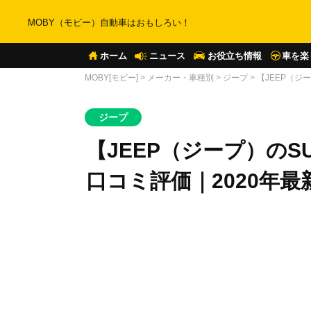
MOBY（モビー）自動車はおもしろい！
ホーム
ニュース
お役立ち情報
車を楽
MOBY[モビー]
>
メーカー・車種別
>
ジープ
>
【JEEP（ジ
ジープ
【JEEP（ジープ）のS
口コミ評価｜2020年最