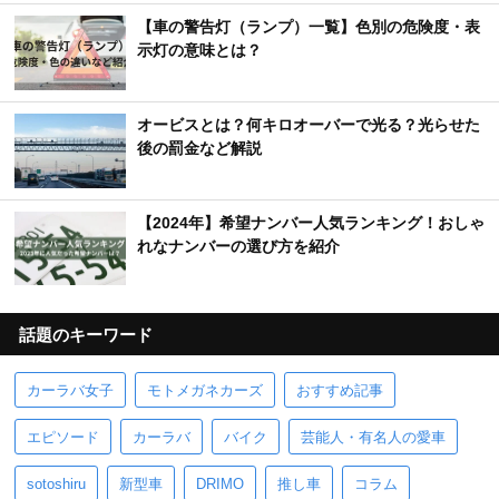
【車の警告灯（ランプ）一覧】色別の危険度・表
示灯の意味とは？
オービスとは？何キロオーバーで光る？光らせた
後の罰金など解説
【2024年】希望ナンバー人気ランキング！おしゃ
れなナンバーの選び方を紹介
話題のキーワード
カーラバ女子
モトメガネカーズ
おすすめ記事
エピソード
カーラバ
バイク
芸能人・有名人の愛車
sotoshiru
新型車
DRIMO
推し車
コラム