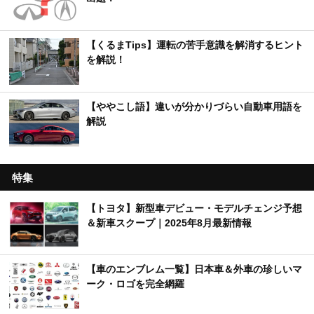
【くるまTips】運転の苦手意識を解消するヒント
を解説！
【ややこし語】違いが分かりづらい自動車用語を
解説
特集
【トヨタ】新型車デビュー・モデルチェンジ予想
＆新車スクープ｜2025年8月最新情報
【車のエンブレム一覧】日本車＆外車の珍しいマ
ーク・ロゴを完全網羅