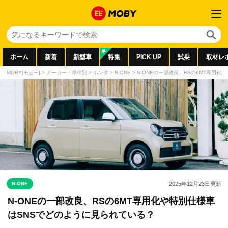
ホーム
新着
新型車
特集
PICK UP
試乗
取材レ
MOBY[モビー]
>
メーカー・車種別
>
ホンダ
>
N-ONE
>
N-ONEの一部改良、RSの6MT専用
N-ONE
2025年12月23日
更新
N-ONEの一部改良、RSの6MT専用化や特別仕様車
はSNSでどのように見られている？