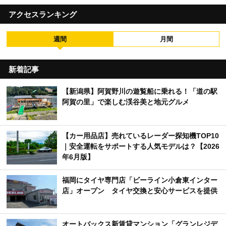
アクセスランキング
週間
月間
新着記事
【新潟県】阿賀野川の遊覧船に乗れる！「道の駅
阿賀の里」で楽しむ渓谷美と地元グルメ
【カー用品店】売れているレーダー探知機TOP10
｜安全運転をサポートする人気モデルは？【2026
年6月版】
福岡にタイヤ専門店「ビーライン小倉東インター
店」オープン タイヤ交換と安心サービスを提供
オートバックス新賃貸マンション「グランレジデ