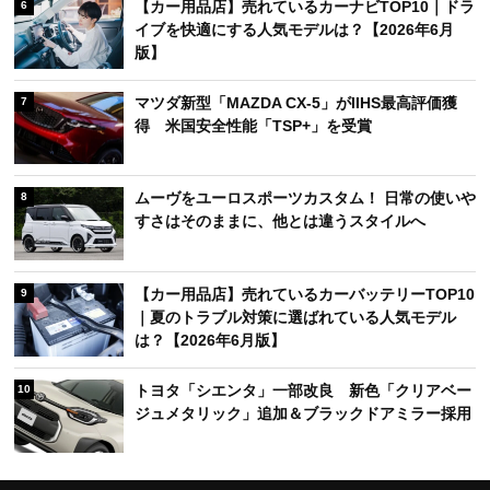
【カー用品店】売れているカーナビTOP10｜ドラ
6
イブを快適にする人気モデルは？【2026年6月
版】
マツダ新型「MAZDA CX-5」がIIHS最高評価獲
7
得 米国安全性能「TSP+」を受賞
ムーヴをユーロスポーツカスタム！ 日常の使いや
8
すさはそのままに、他とは違うスタイルへ
【カー用品店】売れているカーバッテリーTOP10
9
｜夏のトラブル対策に選ばれている人気モデル
は？【2026年6月版】
トヨタ「シエンタ」一部改良 新色「クリアベー
10
ジュメタリック」追加＆ブラックドアミラー採用