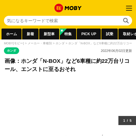
ホーム
新着
新型車
特集
PICK UP
試乗
取材レ
MOBY[モビー]
>
メーカー・車種別
>
ホンダ
>
ホンダ「N-BOX」など6車種に約22万台リコー
ホンダ
2022年06月02日
更新
画像：ホンダ「N-BOX」など6車種に約22万台リコ
ール、エンストに至るおそれ
1
/
5