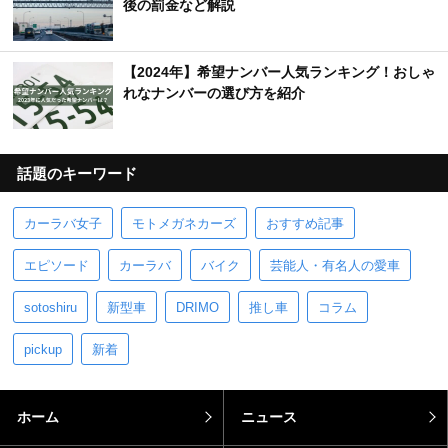
後の罰金など解説
【2024年】希望ナンバー人気ランキング！おしゃ
れなナンバーの選び方を紹介
話題のキーワード
カーラバ女子
モトメガネカーズ
おすすめ記事
エピソード
カーラバ
バイク
芸能人・有名人の愛車
sotoshiru
新型車
DRIMO
推し車
コラム
pickup
新着
ホーム
ニュース