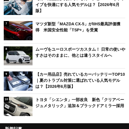
イブを快適にする人気モデルは？【2026年6月
版】
マツダ新型「MAZDA CX-5」がIIHS最高評価獲
7
得 米国安全性能「TSP+」を受賞
ムーヴをユーロスポーツカスタム！ 日常の使いや
8
すさはそのままに、他とは違うスタイルへ
【カー用品店】売れているカーバッテリーTOP10
9
｜夏のトラブル対策に選ばれている人気モデル
は？【2026年6月版】
トヨタ「シエンタ」一部改良 新色「クリアベー
10
ジュメタリック」追加＆ブラックドアミラー採用
新着記事