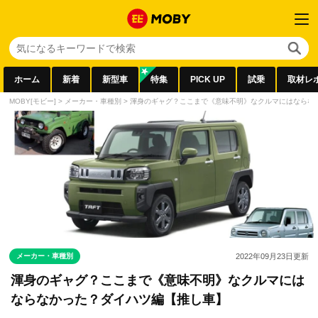
ホーム
新着
新型車
特集
PICK UP
試乗
取材レ
MOBY[モビー]
>
メーカー・車種別
>
渾身のギャグ？ここまで《意味不明》なクルマにはならな
メーカー・車種別
2022年09月23日
更新
渾身のギャグ？ここまで《意味不明》なクルマには
ならなかった？ダイハツ編【推し車】