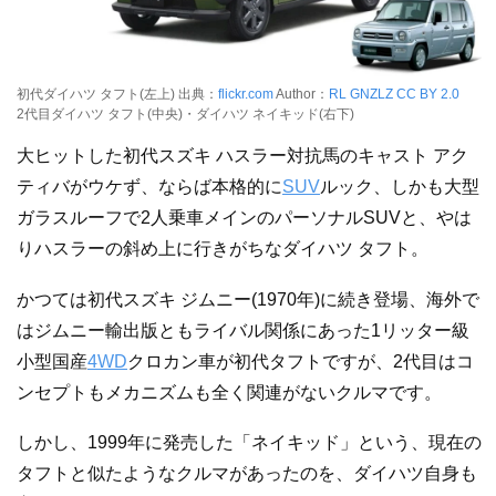
初代ダイハツ タフト(左上) 出典：
flickr.com
Author：
RL GNZLZ
CC BY 2.0
2代目ダイハツ タフト(中央)・ダイハツ ネイキッド(右下)
大ヒットした初代スズキ ハスラー対抗馬のキャスト アク
ティバがウケず、ならば本格的に
SUV
ルック、しかも大型
ガラスルーフで2人乗車メインのパーソナルSUVと、やは
りハスラーの斜め上に行きがちなダイハツ タフト。
かつては初代スズキ ジムニー(1970年)に続き登場、海外で
はジムニー輸出版ともライバル関係にあった1リッター級
小型国産
4WD
クロカン車が初代タフトですが、2代目はコ
ンセプトもメカニズムも全く関連がないクルマです。
しかし、1999年に発売した「ネイキッド」という、現在の
タフトと似たようなクルマがあったのを、ダイハツ自身も