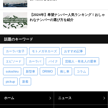
【2024年】希望ナンバー人気ランキング！おしゃ
れなナンバーの選び方を紹介
話題のキーワード
カーラバ女子
モトメガネカーズ
おすすめ記事
エピソード
カーラバ
バイク
芸能人・有名人の愛車
sotoshiru
新型車
DRIMO
推し車
コラム
pickup
新着
ホーム
ニュース