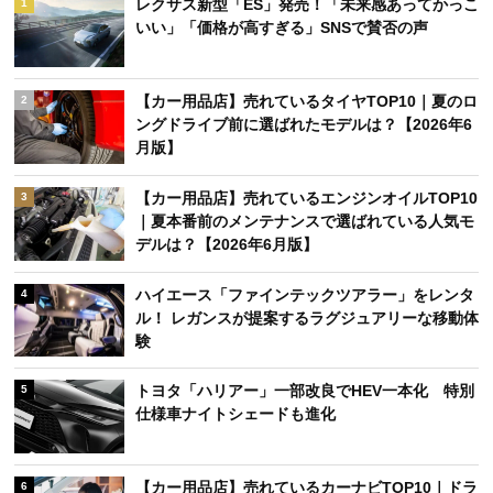
レクサス新型「ES」発売！「未来感あってかっこ
1
いい」「価格が高すぎる」SNSで賛否の声
【カー用品店】売れているタイヤTOP10｜夏のロ
2
ングドライブ前に選ばれたモデルは？【2026年6
月版】
【カー用品店】売れているエンジンオイルTOP10
3
｜夏本番前のメンテナンスで選ばれている人気モ
デルは？【2026年6月版】
ハイエース「ファインテックツアラー」をレンタ
4
ル！ レガンスが提案するラグジュアリーな移動体
験
トヨタ「ハリアー」一部改良でHEV一本化 特別
5
仕様車ナイトシェードも進化
【カー用品店】売れているカーナビTOP10｜ドラ
6