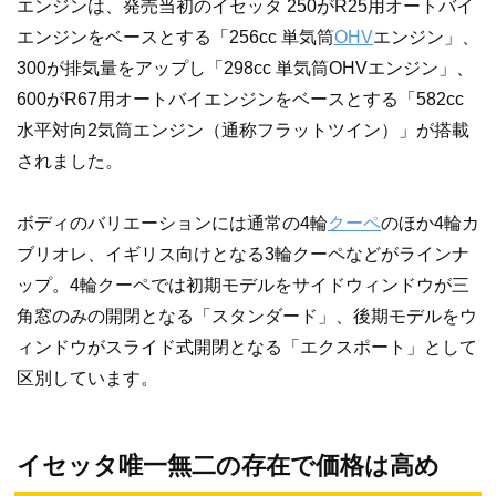
エンジンは、発売当初のイセッタ 250がR25用オートバイ
エンジンをベースとする「256cc 単気筒
OHV
エンジン」、
300が排気量をアップし「298cc 単気筒OHVエンジン」、
600がR67用オートバイエンジンをベースとする「582cc
水平対向2気筒エンジン（通称フラットツイン）」が搭載
されました。
ボディのバリエーションには通常の4輪
クーペ
のほか4輪カ
ブリオレ、イギリス向けとなる3輪クーペなどがラインナ
ップ。4輪クーペでは初期モデルをサイドウィンドウが三
角窓のみの開閉となる「スタンダード」、後期モデルをウ
ィンドウがスライド式開閉となる「エクスポート」として
区別しています。
イセッタ唯一無二の存在で価格は高め