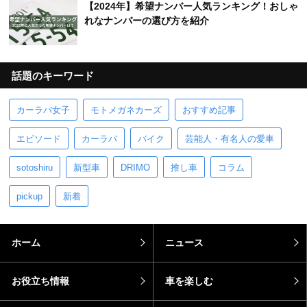
【2024年】希望ナンバー人気ランキング！おしゃ
れなナンバーの選び方を紹介
話題のキーワード
カーラバ女子
モトメガネカーズ
おすすめ記事
エピソード
カーラバ
バイク
芸能人・有名人の愛車
sotoshiru
新型車
DRIMO
推し車
コラム
pickup
新着
ホーム
ニュース
お役立ち情報
車を楽しむ