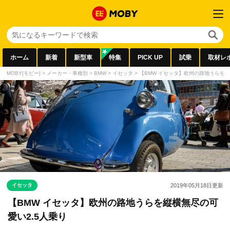
ホーム
新着
新型車
特集
PICK UP
試乗
取材レ
MOBY[モビー]
>
メーカー・車種別
>
BMW
>
イセッタ
>
【BMW イセッタ】欧州の路地うらを縦
イセッタ
2019年05月18日
更新
【BMW イセッタ】欧州の路地うらを縦横無尽の可
愛い2.5人乗り