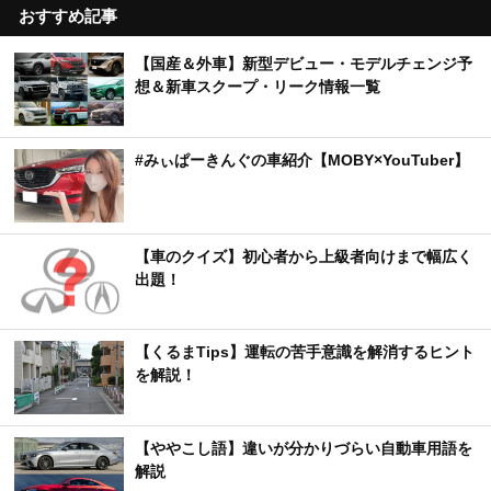
おすすめ記事
【国産＆外車】新型デビュー・モデルチェンジ予
想＆新車スクープ・リーク情報一覧
#みぃぱーきんぐの車紹介【MOBY×YouTuber】
【車のクイズ】初心者から上級者向けまで幅広く
出題！
【くるまTips】運転の苦手意識を解消するヒント
を解説！
【ややこし語】違いが分かりづらい自動車用語を
解説