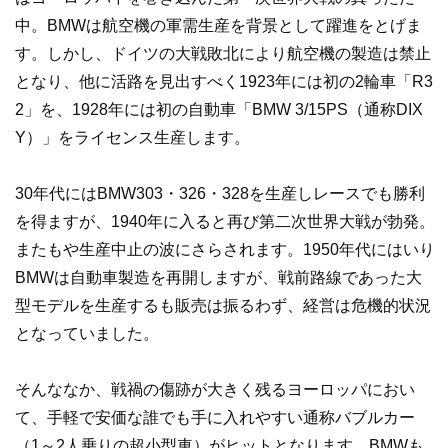
中。BMWは航空機の軍需生産を背景として躍進をとげま
す。しかし、ドイツの大戦敗北により航空機の製造は禁止
となり、他に活路を見出すべく1923年には初の2輪車「R3
2」を、1928年には初の自動車「BMW 3/15PS（通称DIX
Y）」をライセンス生産します。
30年代にはBMW303・326・328を生産しレースでも勝利
を得ますが、1940年に入ると再び第二次世界大戦が勃発。
またもや生産中止の波にさらされます。1950年代にはいり
BMWは自動車製造を再開しますが、戦前路線であった大
型モデルを生産するも販売は振るわず、経営は危機的状況
となっていました。
そんななか、戦禍の傷跡が大きく残るヨーロッパにおい
て、手軽で安価な誰でも手に入れやすい通称バブルカー
（1～2人乗りの超小型車）がヒットとなります。BMWも