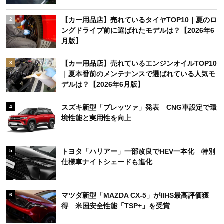
【カー用品店】売れているタイヤTOP10｜夏のロ
2
ングドライブ前に選ばれたモデルは？【2026年6
月版】
【カー用品店】売れているエンジンオイルTOP10
3
｜夏本番前のメンテナンスで選ばれている人気モ
デルは？【2026年6月版】
スズキ新型「ブレッツァ」発表 CNG車設定で環
4
境性能と実用性を向上
トヨタ「ハリアー」一部改良でHEV一本化 特別
5
仕様車ナイトシェードも進化
マツダ新型「MAZDA CX-5」がIIHS最高評価獲
6
得 米国安全性能「TSP+」を受賞