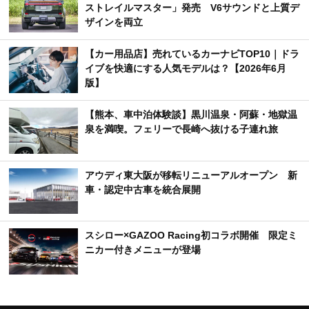
ストレイルマスター」発売 V6サウンドと上質デ
ザインを両立
【カー用品店】売れているカーナビTOP10｜ドラ
イブを快適にする人気モデルは？【2026年6月
版】
【熊本、車中泊体験談】黒川温泉・阿蘇・地獄温
泉を満喫。フェリーで長崎へ抜ける子連れ旅
アウディ東大阪が移転リニューアルオープン 新
車・認定中古車を統合展開
スシロー×GAZOO Racing初コラボ開催 限定ミ
ニカー付きメニューが登場