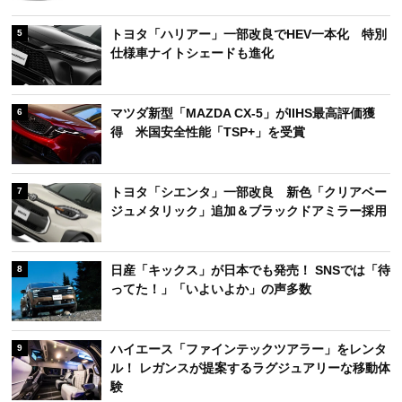
トヨタ「ハリアー」一部改良でHEV一本化 特別
5
仕様車ナイトシェードも進化
マツダ新型「MAZDA CX-5」がIIHS最高評価獲
6
得 米国安全性能「TSP+」を受賞
トヨタ「シエンタ」一部改良 新色「クリアベー
7
ジュメタリック」追加＆ブラックドアミラー採用
日産「キックス」が日本でも発売！ SNSでは「待
8
ってた！」「いよいよか」の声多数
ハイエース「ファインテックツアラー」をレンタ
9
ル！ レガンスが提案するラグジュアリーな移動体
験