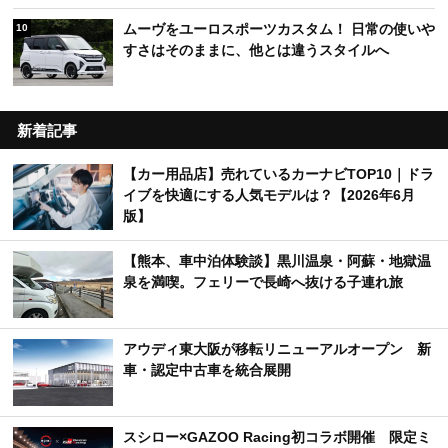
ムーヴをユーロスポーツカスタム！ 日常の使いや
10
すさはそのままに、他とは違うスタイルへ
新着記事
【カー用品店】売れているカーナビTOP10｜ドラ
イブを快適にする人気モデルは？【2026年6月
版】
【熊本、車中泊体験談】黒川温泉・阿蘇・地獄温
泉を満喫。フェリーで長崎へ抜ける子連れ旅
アウディ東大阪が移転リニューアルオープン 新
車・認定中古車を統合展開
スシロー×GAZOO Racing初コラボ開催 限定ミ