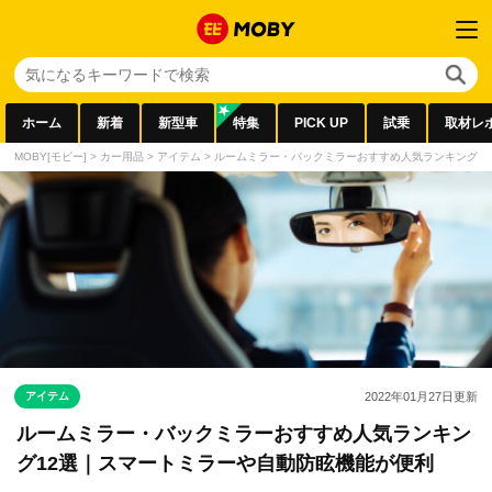
ホーム
新着
新型車
特集
PICK UP
試乗
取材レ
MOBY[モビー]
>
カー用品
>
アイテム
>
ルームミラー・バックミラーおすすめ人気ランキング1
アイテム
2022年01月27日
更新
ルームミラー・バックミラーおすすめ人気ランキン
グ12選｜スマートミラーや自動防眩機能が便利