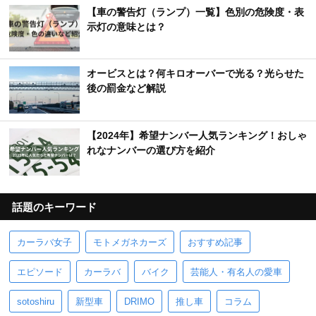
【車の警告灯（ランプ）一覧】色別の危険度・表
示灯の意味とは？
オービスとは？何キロオーバーで光る？光らせた
後の罰金など解説
【2024年】希望ナンバー人気ランキング！おしゃ
れなナンバーの選び方を紹介
話題のキーワード
カーラバ女子
モトメガネカーズ
おすすめ記事
エピソード
カーラバ
バイク
芸能人・有名人の愛車
sotoshiru
新型車
DRIMO
推し車
コラム