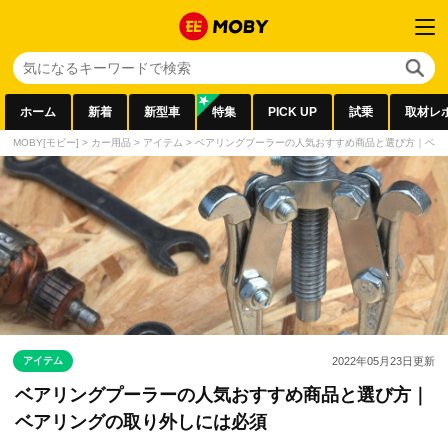
ホーム
新着
新型車
特集
PICK UP
試乗
取材レ
MOBY[モビー]
>
カー用品
>
アイテム
>
ベアリングプーラーの人気おすすめ商品と選び方｜ベア
アイテム
2022年05月23日
更新
ベアリングプーラーの人気おすすめ商品と選び方｜
ベアリングの取り外しには必須