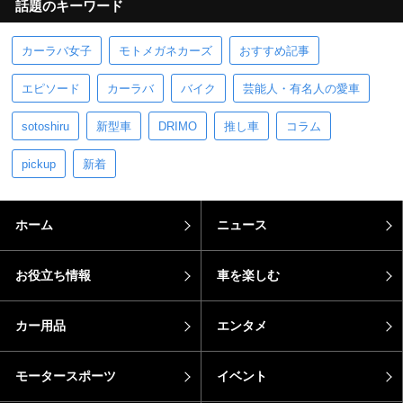
話題のキーワード
カーラバ女子
モトメガネカーズ
おすすめ記事
エピソード
カーラバ
バイク
芸能人・有名人の愛車
sotoshiru
新型車
DRIMO
推し車
コラム
pickup
新着
ホーム
ニュース
お役立ち情報
車を楽しむ
カー用品
エンタメ
モータースポーツ
イベント