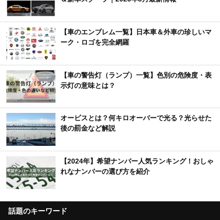
【車のエンブレム一覧】日本車＆外車の珍しいマ
ーク・ロゴを完全網羅
【車の警告灯（ランプ）一覧】色別の危険度・表
示灯の意味とは？
オービスとは？何キロオーバーで光る？光らせた
後の罰金など解説
【2024年】希望ナンバー人気ランキング！おしゃ
れなナンバーの選び方を紹介
話題のキーワード