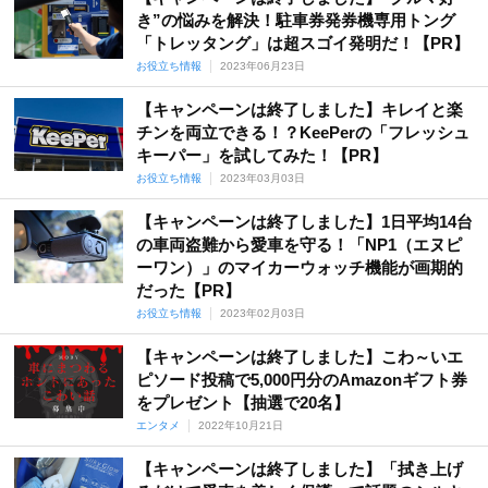
き”の悩みを解決！駐車券発券機専用トング
「トレッタング」は超スゴイ発明だ！【PR】
お役立ち情報
2023年06月23日
【キャンペーンは終了しました】キレイと楽
チンを両立できる！？KeePerの「フレッシュ
キーパー」を試してみた！【PR】
お役立ち情報
2023年03月03日
【キャンペーンは終了しました】1日平均14台
の車両盗難から愛車を守る！「NP1（エヌピ
ーワン）」のマイカーウォッチ機能が画期的
だった【PR】
お役立ち情報
2023年02月03日
【キャンペーンは終了しました】こわ～いエ
ピソード投稿で5,000円分のAmazonギフト券
をプレゼント【抽選で20名】
エンタメ
2022年10月21日
【キャンペーンは終了しました】「拭き上げ