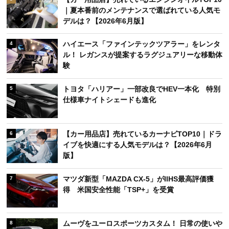
｜夏本番前のメンテナンスで選ばれている人気モ
デルは？【2026年6月版】
ハイエース「ファインテックツアラー」をレンタ
4
ル！ レガンスが提案するラグジュアリーな移動体
験
トヨタ「ハリアー」一部改良でHEV一本化 特別
5
仕様車ナイトシェードも進化
【カー用品店】売れているカーナビTOP10｜ドラ
6
イブを快適にする人気モデルは？【2026年6月
版】
マツダ新型「MAZDA CX-5」がIIHS最高評価獲
7
得 米国安全性能「TSP+」を受賞
ムーヴをユーロスポーツカスタム！ 日常の使いや
8