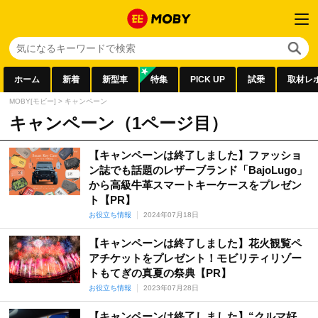
ホーム
新着
新型車
特集
PICK UP
試乗
取材レ
MOBY[モビー]
>
キャンペーン
キャンペーン（1ページ目）
【キャンペーンは終了しました】ファッショ
ン誌でも話題のレザーブランド「BajoLugo」
から高級牛革スマートキーケースをプレゼン
ト【PR】
お役立ち情報
2024年07月18日
【キャンペーンは終了しました】花火観覧ペ
アチケットをプレゼント！モビリティリゾー
トもてぎの真夏の祭典【PR】
お役立ち情報
2023年07月28日
【キャンペーンは終了しました】“クルマ好