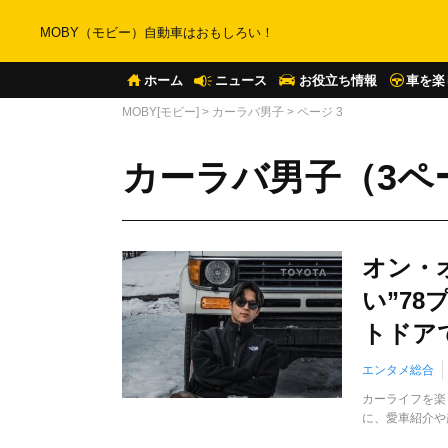
MOBY（モビー）自動車はおもしろい！
ホーム
ニュース
お役立ち情報
車を楽
MOBY[モビー]
>
カーラバ男子
>
ページ 3
カーラバ男子（3ペ
オン・
い”7
トドア
エンタメ総合
カーライフを楽
に、愛車紹介や