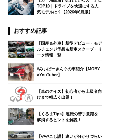
【カー用品店】売れているカーナビ
TOP10｜ドライブを快適にする人
気モデルは？【2026年6月版】
おすすめ記事
【国産＆外車】新型デビュー・モデ
ルチェンジ予想＆新車スクープ・リ
ーク情報一覧
#みぃぱーきんぐの車紹介【MOBY
×YouTuber】
【車のクイズ】初心者から上級者向
けまで幅広く出題！
【くるまTips】運転の苦手意識を
解消するヒントを解説！
【ややこし語】違いが分かりづらい