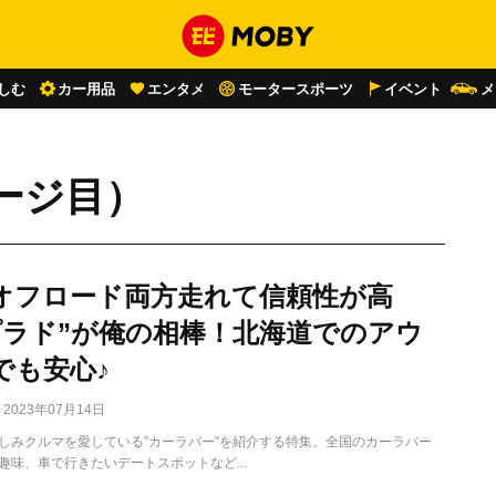
しむ
カー用品
エンタメ
モータースポーツ
イベント
メ
ージ目）
オフロード両方走れて信頼性が高
8プラド”が俺の相棒！北海道でのアウ
でも安心♪
2023年07月14日
しみクルマを愛している”カーラバー”を紹介する特集。全国のカーラバー
趣味、車で行きたいデートスポットなど...