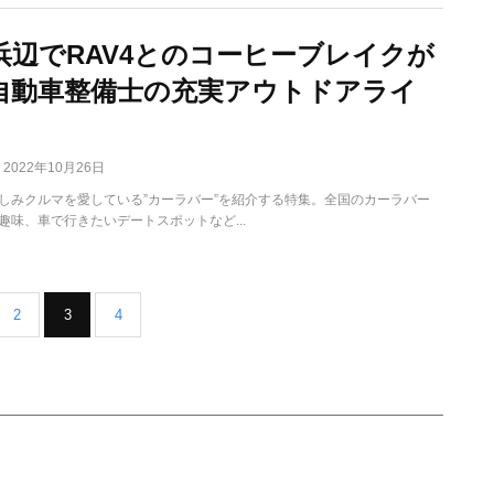
浜辺でRAV4とのコーヒーブレイクが
自動車整備士の充実アウトドアライ
2022年10月26日
しみクルマを愛している”カーラバー”を紹介する特集。全国のカーラバー
趣味、車で行きたいデートスポットなど...
2
3
4