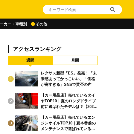
ーカー・車種別
その他
アクセスランキング
週間
月間
レクサス新型「ES」発売！「未
来感あってかっこいい」「価格
1
が高すぎる」SNSで賛否の声
【カー用品店】売れているタイ
ヤTOP10｜夏のロングドライブ
2
前に選ばれたモデルは？【2026
年6月版】
【カー用品店】売れているエン
ジンオイルTOP10｜夏本番前の
3
メンテナンスで選ばれている人