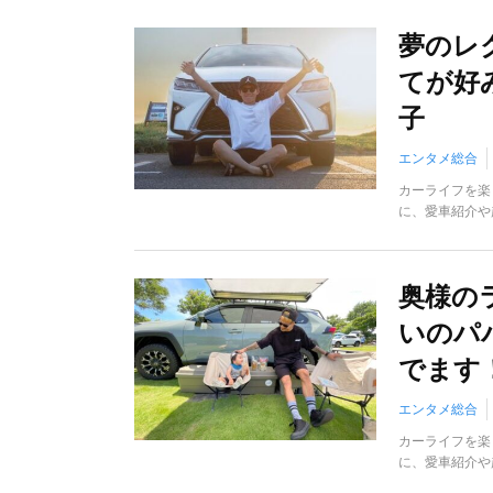
夢のレ
てが好
子
エンタメ総合
カーライフを楽
に、愛車紹介や
奥様の
いのパ
でます
エンタメ総合
カーライフを楽
に、愛車紹介や