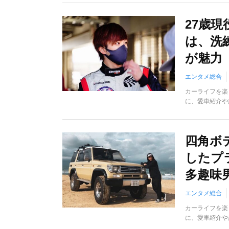
27歳現
は、洗
が魅力
エンタメ総合
カーライフを楽
に、愛車紹介や
四角ボ
したプ
多趣味
エンタメ総合
カーライフを楽
に、愛車紹介や