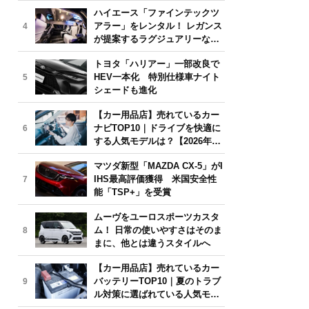
気モデルは？【2026年6月版】
ハイエース「ファインテックツ
アラー」をレンタル！ レガンス
4
が提案するラグジュアリーな移
動体験
トヨタ「ハリアー」一部改良で
HEV一本化 特別仕様車ナイト
5
シェードも進化
【カー用品店】売れているカー
ナビTOP10｜ドライブを快適に
6
する人気モデルは？【2026年6
月版】
マツダ新型「MAZDA CX-5」がI
IHS最高評価獲得 米国安全性
7
能「TSP+」を受賞
ムーヴをユーロスポーツカスタ
ム！ 日常の使いやすさはそのま
8
まに、他とは違うスタイルへ
【カー用品店】売れているカー
バッテリーTOP10｜夏のトラブ
9
ル対策に選ばれている人気モデ
ルは？【2026年6月版】