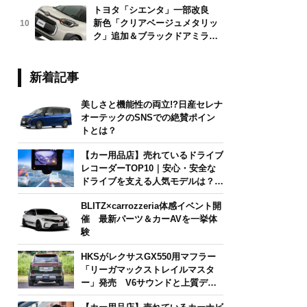
トヨタ「シエンタ」一部改良
新色「クリアベージュメタリッ
10
ク」追加＆ブラックドアミラー
採用
新着記事
美しさと機能性の両立!?日産セレナ
オーテックのSNSでの絶賛ポイン
トとは？
【カー用品店】売れているドライブ
レコーダーTOP10｜安心・安全な
ドライブを支える人気モデルは？
【2026年6月版】
BLITZ×carrozzeria体感イベント開
催 最新パーツ＆カーAVを一挙体
験
HKSがレクサスGX550用マフラー
「リーガマックストレイルマスタ
ー」発売 V6サウンドと上質デザ
インを両立