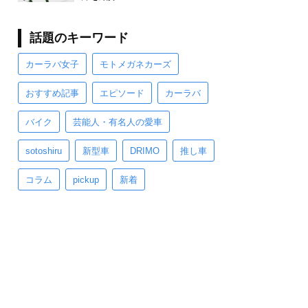
話題のキーワード
カーラバ女子
モトメガネカーズ
おすすめ記事
エピソード
カーラバ
バイク
芸能人・有名人の愛車
sotoshiru
新型車
DRIMO
推し車
コラム
pickup
新着