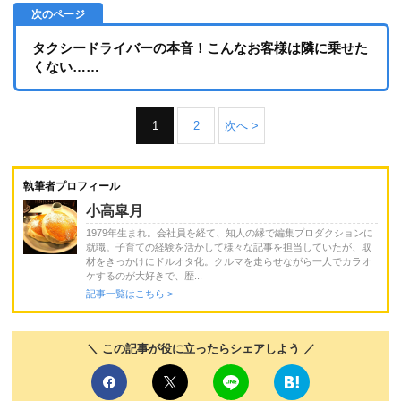
タクシードライバーの本音！こんなお客様は隣に乗せた
くない……
1
2
次へ >
執筆者プロフィール
小高皐月
1979年生まれ。会社員を経て、知人の縁で編集プロダクションに
就職。子育ての経験を活かして様々な記事を担当していたが、取
材をきっかけにドルオタ化。クルマを走らせながら一人でカラオ
ケするのが大好きで、歴...
記事一覧はこちら >
＼ この記事が役に立ったらシェアしよう ／