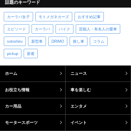
話題のキーワード
カーラバ女子
モトメガネカーズ
おすすめ記事
エピソード
カーラバ
バイク
芸能人・有名人の愛車
sotoshiru
新型車
DRIMO
推し車
コラム
pickup
新着
ホーム
ニュース
お役立ち情報
車を楽しむ
カー用品
エンタメ
モータースポーツ
イベント