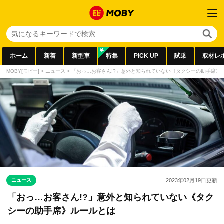
ホーム
新着
新型車
特集
PICK UP
試乗
取材レ
MOBY[モビー]
>
ニュース
>
「おっ…お客さん!?」意外と知られていない《タクシーの助手席》
ニュース
2023年02月19日
更新
「おっ…お客さん!?」意外と知られていない《タク
シーの助手席》ルールとは