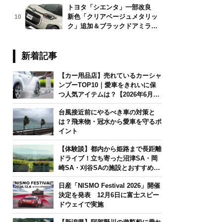
トヨタ「シエンタ」一部改良
新色「クリアベージュメタリッ
10
ク」追加＆ブラックドアミラー
採用
新着記事
【カー用品店】売れているカーシャ
ンプーTOP10｜愛車をきれいに保
つ人気アイテムは？【2026年6月
版】
台風接近前にやるべき車の対策と
は？飛来物・冠水から愛車を守るポ
イント
【体験談】都内から姫路まで長距離
ドライブ！立ち寄った沼津SA・岡
崎SA・刈谷SAの施設とおすすめグ
ルメを紹介
日産「NISMO Festival 2026」開催
決定を発表 12月6日に富士スピー
ドウェイで実施