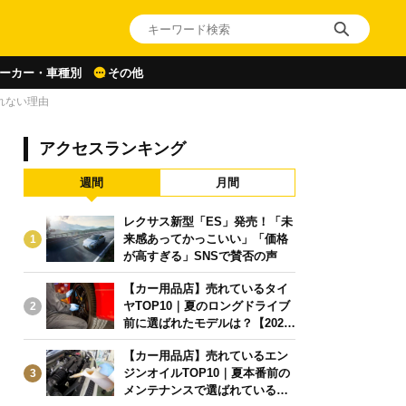
ーカー・車種別
その他
れない理由
アクセスランキング
週間
月間
レクサス新型「ES」発売！「未
来感あってかっこいい」「価格
1
が高すぎる」SNSで賛否の声
【カー用品店】売れているタイ
ヤTOP10｜夏のロングドライブ
2
前に選ばれたモデルは？【2026
年6月版】
【カー用品店】売れているエン
ジンオイルTOP10｜夏本番前の
3
メンテナンスで選ばれている人