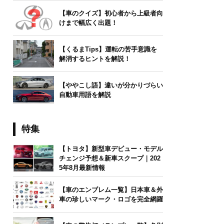
【車のクイズ】初心者から上級者向
けまで幅広く出題！
【くるまTips】運転の苦手意識を
解消するヒントを解説！
【ややこし語】違いが分かりづらい
自動車用語を解説
特集
【トヨタ】新型車デビュー・モデル
チェンジ予想＆新車スクープ｜202
5年8月最新情報
【車のエンブレム一覧】日本車＆外
車の珍しいマーク・ロゴを完全網羅