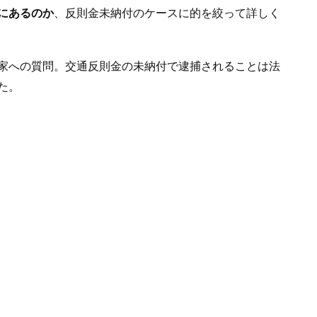
際にあるのか
、反則金未納付のケースに的を絞って詳しく
家への質問。交通反則金の未納付で逮捕されることは法
た。