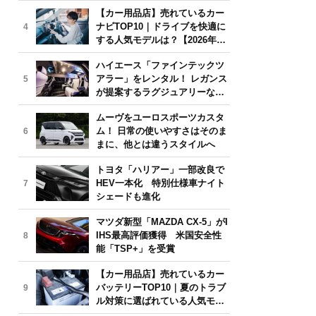
気モデルは？【2026年6月版】
【カー用品店】売れているカー
ナビTOP10｜ドライブを快適に
4
する人気モデルは？【2026年6
月版】
ハイエース「ファインテックツ
アラー」をレンタル！ レガンス
5
が提案するラグジュアリーな移
動体験
ムーヴをユーロスポーツカスタ
ム！ 日常の使いやすさはそのま
6
まに、他とは違うスタイルへ
トヨタ「ハリアー」一部改良で
HEV一本化 特別仕様車ナイト
7
シェードも進化
マツダ新型「MAZDA CX-5」がI
IHS最高評価獲得 米国安全性
8
能「TSP+」を受賞
【カー用品店】売れているカー
バッテリーTOP10｜夏のトラブ
9
ル対策に選ばれている人気モデ
ルは？【2026年6月版】