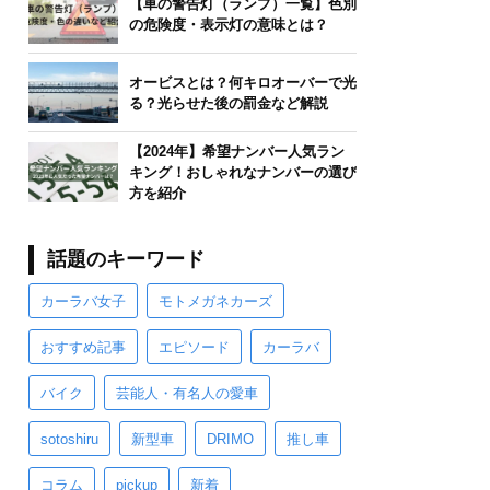
【車の警告灯（ランプ）一覧】色別
の危険度・表示灯の意味とは？
オービスとは？何キロオーバーで光
る？光らせた後の罰金など解説
【2024年】希望ナンバー人気ラン
キング！おしゃれなナンバーの選び
方を紹介
話題のキーワード
カーラバ女子
モトメガネカーズ
おすすめ記事
エピソード
カーラバ
バイク
芸能人・有名人の愛車
sotoshiru
新型車
DRIMO
推し車
コラム
pickup
新着