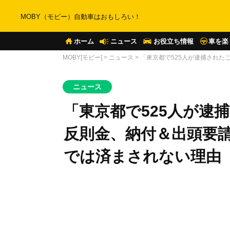
MOBY（モビー）自動車はおもしろい！
ホーム
ニュース
お役立ち情報
車を楽
MOBY[モビー]
>
ニュース
>
「東京都で525人が逮捕された
ニュース
「東京都で525人が逮
反則金、納付＆出頭要請
では済まされない理由