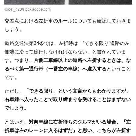
©️joel_420/stock.adobe.com
交差点における左折車のルールについても確認しておきま
しょう。
道路交通法第34条では、左折時は「”できる限り”道路の左
側端に沿って徐行しなければならない」と書かれていま
す。つまり、
片側二車線以上の道路へ左折するときは、な
るべく第一通行帯（一番左の車線）へ進入する
ということ
です。
ただし、
「できる限り」という文言からもわかりますが、
右車線へ入ったことで取り締まりを受けることはまずない
でしょう。
とはいえ、
対向車線に右折待ちのクルマがいる場合、『左
折車は左のレーンに入るはずだ』と思い、こちらが左折す