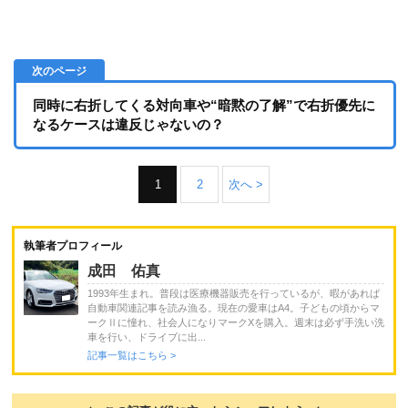
同時に右折してくる対向車や“暗黙の了解”で右折優先に
なるケースは違反じゃないの？
1
2
次へ >
執筆者プロフィール
成田 佑真
1993年生まれ。普段は医療機器販売を行っているが、暇があれば
自動車関連記事を読み漁る。現在の愛車はA4。子どもの頃からマ
ークⅡに憧れ、社会人になりマークXを購入。週末は必ず手洗い洗
車を行い、ドライブに出...
記事一覧はこちら >