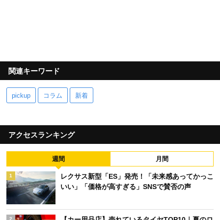
関連キーワード
pickup
コラム
新着
アクセスランキング
週間
月間
レクサス新型「ES」発売！「未来感あってかっこ
1
いい」「価格が高すぎる」SNSで賛否の声
【カー用品店】売れているタイヤTOP10｜夏のロ
2