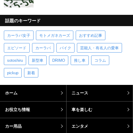
話題のキーワード
カーラバ女子
モトメガネカーズ
おすすめ記事
エピソード
カーラバ
バイク
芸能人・有名人の愛車
sotoshiru
新型車
DRIMO
推し車
コラム
pickup
新着
ホーム
ニュース
お役立ち情報
車を楽しむ
カー用品
エンタメ