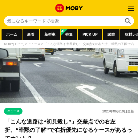
ホーム
新着
新型車
特集
PICK UP
試乗
取材レ
MOBY[モビー]
>
ニュース
>
「こんな道路は“初見殺し”」交差点での右左折、“暗黙の了解”で右
ニュース
2023年06月19日
更新
「こんな道路は“初見殺し”」交差点での右左
折、“暗黙の了解”で右折優先になるケースがあるっ