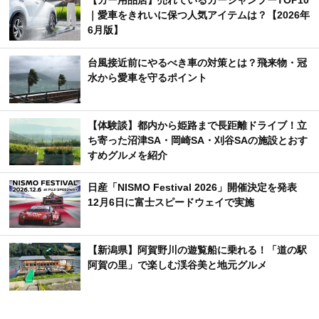
【カー用品店】売れているカーシャンプーTOP10
｜愛車をきれいに保つ人気アイテムは？【2026年
6月版】
台風接近前にやるべき車の対策とは？飛来物・冠
水から愛車を守るポイント
【体験談】都内から姫路まで長距離ドライブ！立
ち寄った沼津SA・岡崎SA・刈谷SAの施設とおす
すめグルメを紹介
日産「NISMO Festival 2026」開催決定を発表
12月6日に富士スピードウェイで実施
【新潟県】阿賀野川の遊覧船に乗れる！「道の駅
阿賀の里」で楽しむ渓谷美と地元グルメ