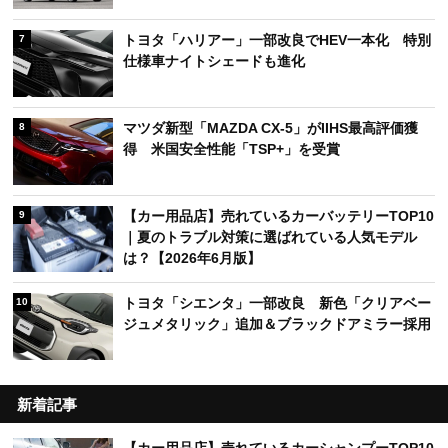
トヨタ「ハリアー」一部改良でHEV一本化 特別
7
仕様車ナイトシェードも進化
マツダ新型「MAZDA CX-5」がIIHS最高評価獲
8
得 米国安全性能「TSP+」を受賞
【カー用品店】売れているカーバッテリーTOP10
9
｜夏のトラブル対策に選ばれている人気モデル
は？【2026年6月版】
トヨタ「シエンタ」一部改良 新色「クリアベー
10
ジュメタリック」追加＆ブラックドアミラー採用
新着記事