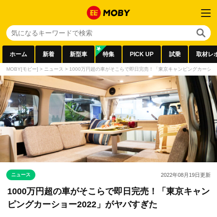
ホーム
新着
新型車
特集
PICK UP
試乗
取材レ
MOBY[モビー]
>
ニュース
>
1000万円超の車がそこらで即日完売！「東京キャンピングカーショ
ニュース
2022年08月19日
更新
1000万円超の車がそこらで即日完売！「東京キャン
ピングカーショー2022」がヤバすぎた