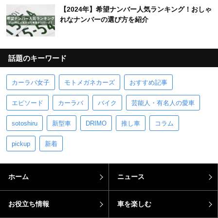
【2024年】希望ナンバー人気ランキング！おしゃ
れなナンバーの選び方を紹介
話題のキーワード
カーラバ女子
モトメガネカーズ
おすすめ記事
エピソード
カーラバ
バイク
芸能人・有名人の愛車
sotoshiru
新型車
DRIMO
推し車
コラム
pickup
新着
ホーム
ニュース
お役立ち情報
車を楽しむ