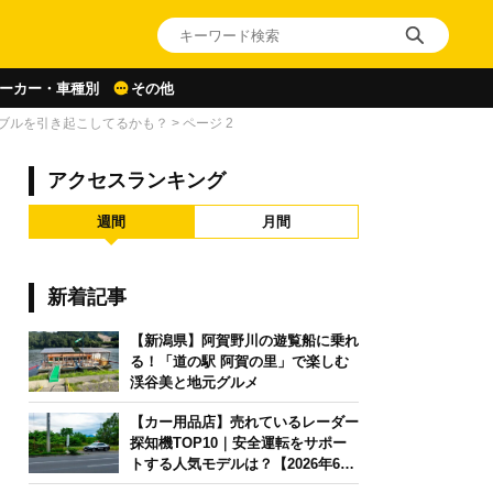
ーカー・車種別
その他
ラブルを引き起こしてるかも？
>
ページ 2
アクセスランキング
週間
月間
新着記事
【新潟県】阿賀野川の遊覧船に乗れ
る！「道の駅 阿賀の里」で楽しむ
渓谷美と地元グルメ
【カー用品店】売れているレーダー
探知機TOP10｜安全運転をサポー
トする人気モデルは？【2026年6月
版】