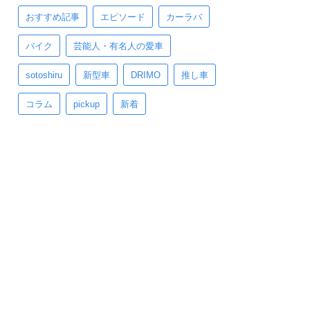
おすすめ記事
エピソード
カーラバ
バイク
芸能人・有名人の愛車
sotoshiru
新型車
DRIMO
推し車
コラム
pickup
新着