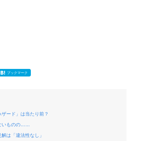
ブックマーク
ハザード」は当たり前？
ないものの……
見解は「違法性なし」