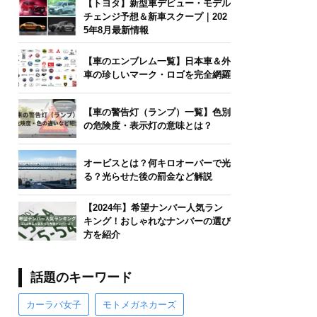
【トヨタ】新型車デビュー・モデル
チェンジ予想＆新車スクープ｜202
5年8月最新情報
【車のエンブレム一覧】日本車＆外
車の珍しいマーク・ロゴを完全網羅
【車の警告灯（ランプ）一覧】色別
の危険度・表示灯の意味とは？
オービスとは？何キロオーバーで光
る？光らせた後の罰金など解説
【2024年】希望ナンバー人気ラン
キング！おしゃれなナンバーの選び
方を紹介
話題のキーワード
カーラバ女子
モトメガネカーズ