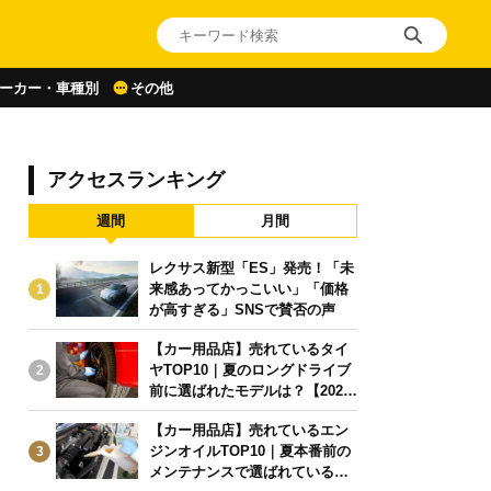
ーカー・車種別
その他
アクセスランキング
週間
月間
レクサス新型「ES」発売！「未
来感あってかっこいい」「価格
1
が高すぎる」SNSで賛否の声
【カー用品店】売れているタイ
ヤTOP10｜夏のロングドライブ
2
前に選ばれたモデルは？【2026
年6月版】
【カー用品店】売れているエン
ジンオイルTOP10｜夏本番前の
3
メンテナンスで選ばれている人