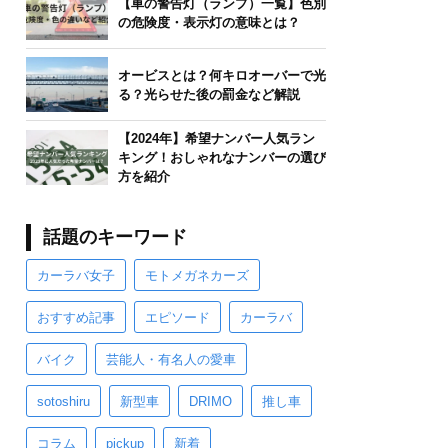
【車の警告灯（ランプ）一覧】色別
の危険度・表示灯の意味とは？
オービスとは？何キロオーバーで光
る？光らせた後の罰金など解説
【2024年】希望ナンバー人気ラン
キング！おしゃれなナンバーの選び
方を紹介
話題のキーワード
カーラバ女子
モトメガネカーズ
おすすめ記事
エピソード
カーラバ
バイク
芸能人・有名人の愛車
sotoshiru
新型車
DRIMO
推し車
コラム
pickup
新着