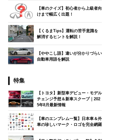
【車のクイズ】初心者から上級者向
けまで幅広く出題！
【くるまTips】運転の苦手意識を
解消するヒントを解説！
【ややこし語】違いが分かりづらい
自動車用語を解説
特集
【トヨタ】新型車デビュー・モデル
チェンジ予想＆新車スクープ｜202
5年8月最新情報
【車のエンブレム一覧】日本車＆外
車の珍しいマーク・ロゴを完全網羅