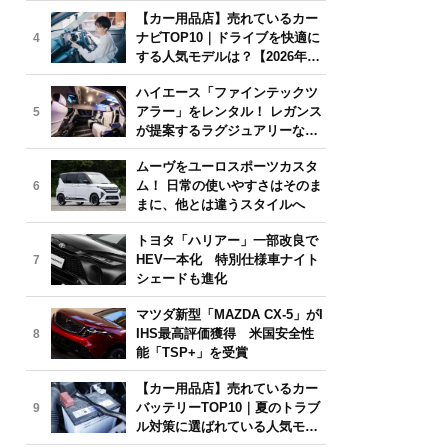
気モデルは？【2026年6月版】
【カー用品店】売れているカー
ナビTOP10｜ドライブを快適に
4
する人気モデルは？【2026年6
月版】
ハイエース「ファインテックツ
アラー」をレンタル！ レガンス
5
が提案するラグジュアリーな移
動体験
ムーヴをユーロスポーツカスタ
ム！ 日常の使いやすさはそのま
6
まに、他とは違うスタイルへ
トヨタ「ハリアー」一部改良で
HEV一本化 特別仕様車ナイト
7
シェードも進化
マツダ新型「MAZDA CX-5」がI
IHS最高評価獲得 米国安全性
8
能「TSP+」を受賞
【カー用品店】売れているカー
バッテリーTOP10｜夏のトラブ
9
ル対策に選ばれている人気モデ
ルは？【2026年6月版】