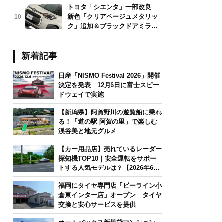
トヨタ「シエンタ」一部改良
新色「クリアベージュメタリッ
10
ク」追加＆ブラックドアミラー
採用
新着記事
日産「NISMO Festival 2026」開催
決定を発表 12月6日に富士スピー
ドウェイで実施
【新潟県】阿賀野川の遊覧船に乗れ
る！「道の駅 阿賀の里」で楽しむ
渓谷美と地元グルメ
【カー用品店】売れているレーダー
探知機TOP10｜安全運転をサポー
トする人気モデルは？【2026年6月
版】
福岡にタイヤ専門店「ビーライン小
倉東インター店」オープン タイヤ
交換と安心サービスを提供